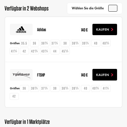
Verfügbar in 2 Webshops
Wählen Sie die Größe
Adidas
140 €
KAUFEN
35.5
36
36⅔
37⅓
38
38⅔
39⅓
40
40⅔
Größen
41⅓
42
42⅔
43⅓
44
45⅓
FTSHP
140 €
KAUFEN
36
36⅔
37⅓
38
38⅔
39⅓
40
40⅔
41⅓
Größen
42
Verfügbar in 1 Marktplätze