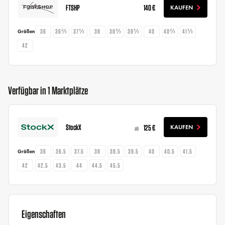
FTSHP
140 €
KAUFEN
36
36⅔
37⅓
38
38⅔
39⅓
40
40⅔
41⅓
Größen
42
Verfügbar in 1 Marktplätze
StockX
125 €
KAUFEN
ab
36
36.5
37.5
38
38.5
39.5
40
40.5
41.5
Größen
42
42.5
43.5
44
44.5
45.5
Eigenschaften