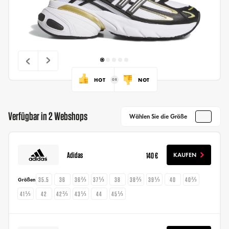
HOT
NOT
Verfügbar in 2 Webshops
Wählen Sie die Größe
Adidas
140 €
KAUFEN
35.5
36
36⅔
37⅓
38
38⅔
39⅓
40
40⅔
Größen
41⅓
42
42⅔
43⅓
44
45⅓