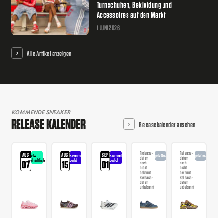
Turnschuhen, Bekleidung und
Accessoires auf den Markt
1 JUNI 2026
Alle Artikel anzeigen
KOMMENDE SNEAKER
RELEASE KALENDER
Releasekalender ansehen
Release-
Release-
AUG
AUG
SEP
Jetzt
kommt
kommt
angekündigt
angekündigt
datum
datum
erhältlich
bald
bald
07
15
01
noch
noch
nicht
nicht
bekannt
bekannt
Release-
Release-
datum
datum
unbekannt
unbekannt