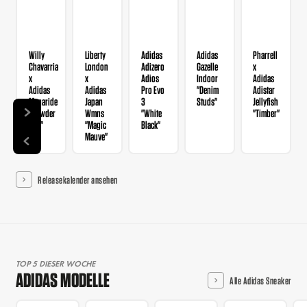
Willy
Liberty
Adidas
Adidas
Pharrell
Chavarria
London
Adizero
Gazelle
x
x
x
Adios
Indoor
Adidas
Adidas
Adidas
Pro Evo
"Denim
Adistar
Megaride
Japan
3
Studs"
Jellyfish
"Powder
Wmns
"White
"Timber"
Red"
"Magic
Black"
Mauve"
Releasekalender ansehen
TOP 5 DIESER WOCHE
ADIDAS MODELLE
Alle Adidas Sneaker