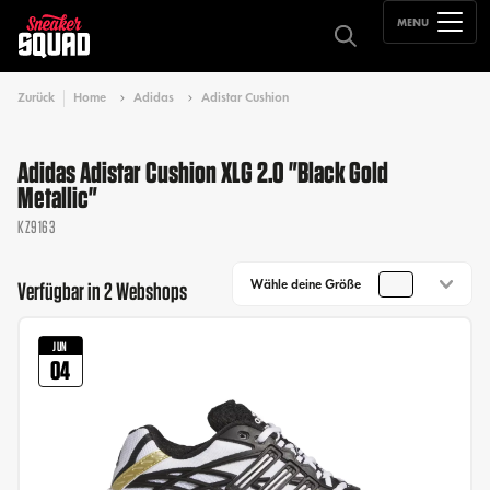
MENU
Zurück
Home
Adidas
Adistar Cushion
Adidas Adistar Cushion XLG 2.0 "Black Gold
Metallic"
KZ9163
Wähle deine Größe
Verfügbar in 2 Webshops
JUN
04