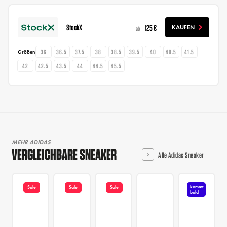
StockX
125 €
KAUFEN
ab
36
36.5
37.5
38
38.5
39.5
40
40.5
41.5
Größen
42
42.5
43.5
44
44.5
45.5
MEHR ADIDAS
VERGLEICHBARE SNEAKER
Alle Adidas Sneaker
kommt
Sale
Sale
Sale
bald