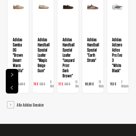
Adidas
Adidas
Adidas
Adidas
Adidas
Samba
Handball
Handball
Handball
Adizero
OG
Spezial
Spezial
Spezial
Adios
"Brown
Loafer
Loafer
"Earth
Pro Evo
Desert
"Magic
"Leopard
Strata"
3
Warm
Beige
Print
"White
Vanilla"
Gum"
Dark
Black"
Brown"
9
9
15
19
2
129 €
129,99 €
78 €
120 €
72 €
130 €
98,96 €
763 €
Webshops
Webshops
Webshops
Webshops
Webshops
Alle Adidas Sneaker