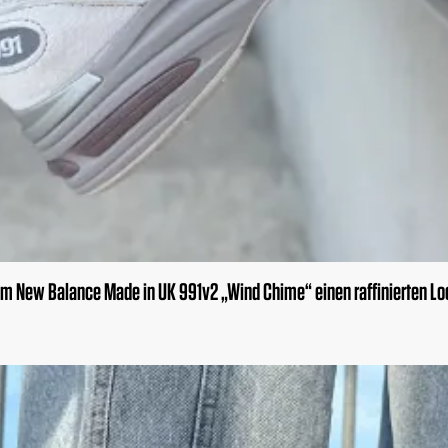
em New Balance Made in UK 991v2 „Wind Chime“ einen raffinierten Lo