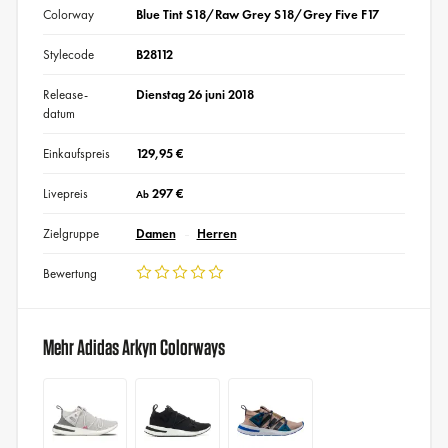
Colorway
Blue Tint S18/Raw Grey S18/Grey Five F17
Stylecode
B28112
Release-
Dienstag 26 juni 2018
datum
Einkaufspreis
129,95 €
Livepreis
297 €
Ab
Zielgruppe
Damen
Herren
Bewertung
Mehr Adidas Arkyn Colorways