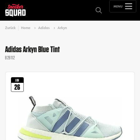
MENU
Zurück
Home
Adidas
Arkyn
Adidas Arkyn Blue Tint
B28112
JUN
26