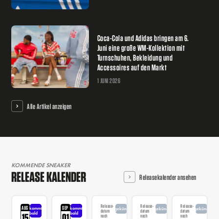
Coca-Cola und Adidas bringen am 6.
Juni eine große WM-Kollektion mit
Turnschuhen, Bekleidung und
Accessoires auf den Markt
1 JUNI 2026
Alle Artikel anzeigen
KOMMENDE SNEAKER
RELEASE KALENDER
Releasekalender ansehen
Release-
Release-
Release-
AUG
SEP
kommt
kommt
angekündigt
angekündigt
angekündigt
datum
datum
datum
bald
bald
15
01
noch
noch
noch