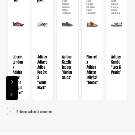
nicht
nicht
nicht
bekannt
bekannt
bekannt
Release-
Release-
Release-
datum
datum
datum
unbekannt
unbekannt
unbekannt
Liberty
Adidas
Adidas
Pharrell
Adidas
London
Adizero
Gazelle
x
Samba
x
Adios
Indoor
Adidas
“Lace &
Adidas
Pro Evo
"Denim
Adistar
Pearls”
Japan
3
Studs"
Jellyfish
Wmns
"White
"Timber"
"Magic
Black"
Mauve"
Releasekalender ansehen