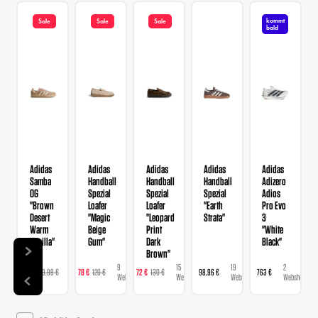
kommt
Sale
Sale
Sale
bald
Adidas
Adidas
Adidas
Adidas
Adidas
Samba
Handball
Handball
Handball
Adizero
OG
Spezial
Spezial
Spezial
Adios
"Brown
Loafer
Loafer
"Earth
Pro Evo
Desert
"Magic
"Leopard
Strata"
3
Warm
Beige
Print
"White
Vanilla"
Gum"
Dark
Black"
Brown"
9
9
15
19
2
129 €
129,99 €
78 €
120 €
72 €
130 €
98,96 €
763 €
Webshops
Webshops
Webshops
Webshops
Webshops