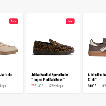
Sale
Sale
ial Loafer
Adidas Handball Spezial Loafer
Adidas Handbal
"Leopard Print Dark Brown"
Strata"
shops
72 €
130 €
15 Webshops
98,96 €
19 