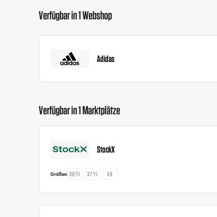
Verfügbar in 1 Webshop
Adidas
Verfügbar in 1 Marktplätze
StockX
36⅔
37⅓
48
Größen