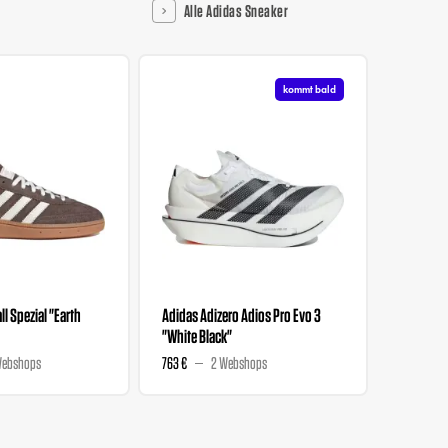
Alle Adidas Sneaker
kommt bald
l Spezial "Earth
Adidas Adizero Adios Pro Evo 3
Liberty 
"White Black"
Wmns "M
Webshops
763 €
2 Webshops
129 €