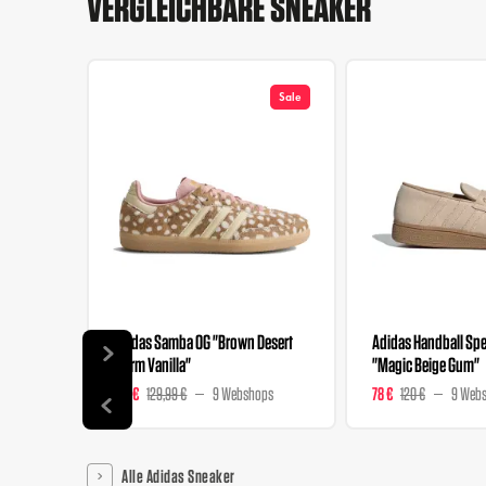
VERGLEICHBARE SNEAKER
Sale
Adidas Samba OG "Brown Desert
Adidas Handball Spez
Warm Vanilla"
"Magic Beige Gum"
129 €
129,99 €
9 Webshops
78 €
120 €
9 Web
Alle Adidas Sneaker