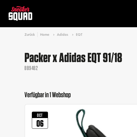
Zurück
Home
Adidas
EQT
Packer x Adidas EQT 91/18
BB9482
Verfügbar in 1 Webshop
OCT
06