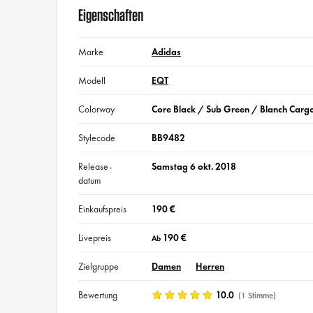
Eigenschaften
Marke
Adidas
Modell
EQT
Colorway
Core Black / Sub Green / Blanch Carg
Stylecode
BB9482
Release-
Samstag 6 okt. 2018
datum
Einkaufspreis
190 €
Livepreis
190 €
Ab
Zielgruppe
Damen
Herren
Bewertung
10.0
(1 Stimme)