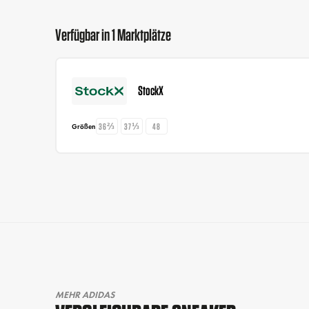
Verfügbar in 1 Marktplätze
StockX
36⅔
37⅓
48
Größen
MEHR ADIDAS