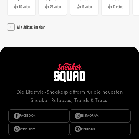
👍 66 votes
👍 23 votes
👍 18 votes
👍 12 votes
Alle Adidas Sneaker
Die Lifestyle-Sneakerplattform für die neuesten
Sneaker-Releases, Trends & Tipps.
FACEBOOK
INSTAGRAM
WHATSAPP
PINTEREST