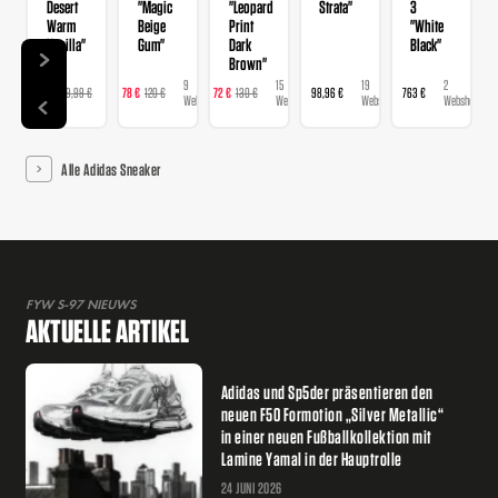
Desert
"Magic
"Leopard
Strata"
3
Warm
Beige
Print
"White
Vanilla"
Gum"
Dark
Black"
Brown"
9
9
15
19
2
129 €
129,99 €
78 €
120 €
72 €
130 €
98,96 €
763 €
Webshops
Webshops
Webshops
Webshops
Webshops
Alle Adidas Sneaker
FYW S-97 NIEUWS
AKTUELLE ARTIKEL
Adidas und Sp5der präsentieren den
neuen F50 Formotion „Silver Metallic“
in einer neuen Fußballkollektion mit
Lamine Yamal in der Hauptrolle
24 JUNI 2026