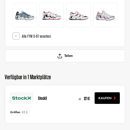
Alle FYW S-97 ansehen
Teilen
Verfügbar in 1 Marktplätze
StockX
121 €
KAUFEN
ab
43.5
Größen