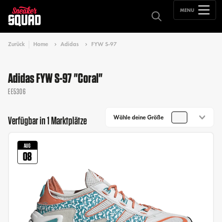
MENU
Zurück
Home
Adidas
FYW S-97
Adidas FYW S-97 "Coral"
EE5306
Wähle deine Größe
Verfügbar in 1 Marktplätze
AUG
08