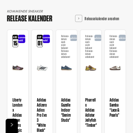
KOMMENDE SNEAKER
RELEASE KALENDER
Releasekalender ansehen
Release-
Release-
Release-
AUG
SEP
kommt
kommt
angekündigt
angekündigt
angekündigt
datum
datum
datum
bald
bald
15
01
noch
noch
noch
nicht
nicht
nicht
bekannt
bekannt
bekannt
Release-
Release-
Release-
datum
datum
datum
unbekannt
unbekannt
unbekannt
Liberty
Adidas
Adidas
Pharrell
Adidas
London
Adizero
Gazelle
x
Samba
x
Adios
Indoor
Adidas
“Lace &
Adidas
Pro Evo
"Denim
Adistar
Pearls”
Japan
3
Studs"
Jellyfish
Wmns
"White
"Timber"
"Magic
Black"