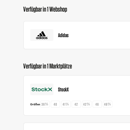
Verfügbar in 1 Webshop
Adidas
Verfügbar in 1 Marktplätze
StockX
36⅔
40
41⅓
42
42⅔
46
46⅔
Größen