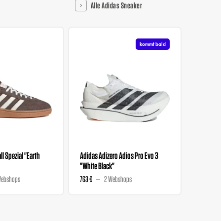
Alle Adidas Sneaker
kommt bald
l Spezial "Earth
Adidas Adizero Adios Pro Evo 3
Liberty 
"White Black"
Wmns "M
Webshops
763 €
2 Webshops
129 €