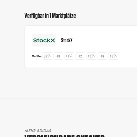
Verfügbar in 1 Marktplätze
StockX
36⅔
40
41⅓
42
42⅔
46
46⅔
Größen
MEHR ADIDAS