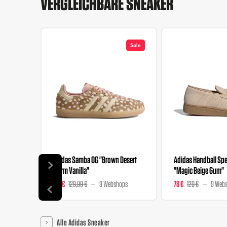
VERGLEICHBARE SNEAKER
Sale
Adidas Samba OG "Brown Desert
Adidas Handball Spez
Warm Vanilla"
"Magic Beige Gum"
129 €
129,99 €
9 Webshops
78 €
120 €
9 Web
Alle Adidas Sneaker