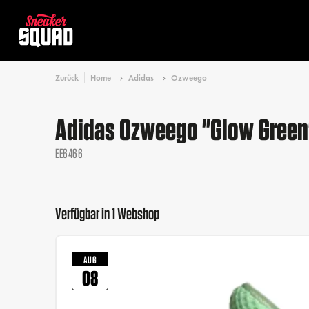
Zurück
Home
Adidas
Ozweego
Adidas Ozweego "Glow Green
EE6466
Verfügbar in 1 Webshop
AUG
08