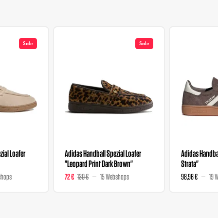
Sale
Sale
ial Loafer
Adidas Handball Spezial Loafer
Adidas Handbal
"Leopard Print Dark Brown"
Strata"
shops
72 €
130 €
15 Webshops
98,96 €
19 