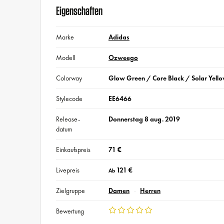
Eigenschaften
Marke
Adidas
Modell
Ozweego
Colorway
Glow Green / Core Black / Solar Yell
Stylecode
EE6466
Release-
Donnerstag 8 aug. 2019
datum
Einkaufspreis
71 €
Livepreis
121 €
Ab
Zielgruppe
Damen
Herren
Bewertung