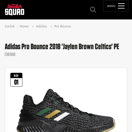
MENU
Zurück
Home
Adidas
Pro Bounce
Adidas Pro Bounce 2018 'Jaylen Brown Celtics' PE
F36940
NOV
01