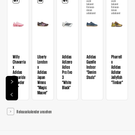
nicht
nicht
bekannt
bekannt
Release-
Release-
datum
datum
unbekannt
unbekannt
Willy
Liberty
Adidas
Adidas
Pharrell
Chavarria
London
Adizero
Gazelle
x
x
x
Adios
Indoor
Adidas
Adidas
Adidas
Pro Evo
"Denim
Adistar
Megaride
Japan
3
Studs"
Jellyfish
"Powder
Wmns
"White
"Timber"
Red"
"Magic
Black"
Mauve"
Releasekalender ansehen