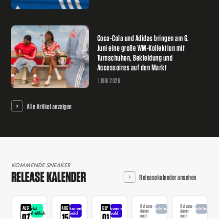
Coca-Cola und Adidas bringen am 6.
Juni eine große WM-Kollektion mit
Turnschuhen, Bekleidung und
Accessoires auf den Markt
1 JUNI 2026
Alle Artikel anzeigen
KOMMENDE SNEAKER
RELEASE KALENDER
Releasekalender ansehen
Release-
Release-
AUG
AUG
SEP
Jetzt
kommt
kommt
angekündigt
angekündigt
datum
datum
erhältlich
bald
bald
07
15
01
noch
noch