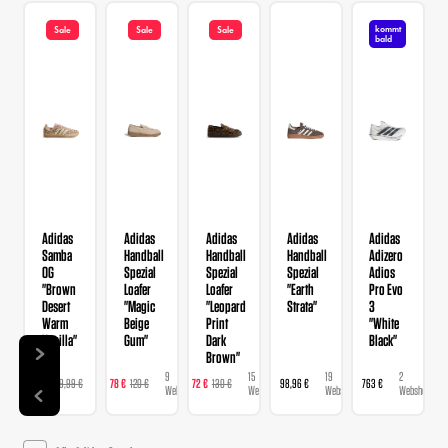
kommt
Sale
Sale
Sale
bald
Adidas
Adidas
Adidas
Adidas
Adidas
Samba
Handball
Handball
Handball
Adizero
OG
Spezial
Spezial
Spezial
Adios
"Brown
Loafer
Loafer
"Earth
Pro Evo
Desert
"Magic
"Leopard
Strata"
3
Warm
Beige
Print
"White
Vanilla"
Gum"
Dark
Black"
Brown"
9
9
15
19
2
129 €
129,99 €
78 €
120 €
72 €
130 €
98,96 €
763 €
Webshops
Webshops
Webshops
Webshops
Webshops