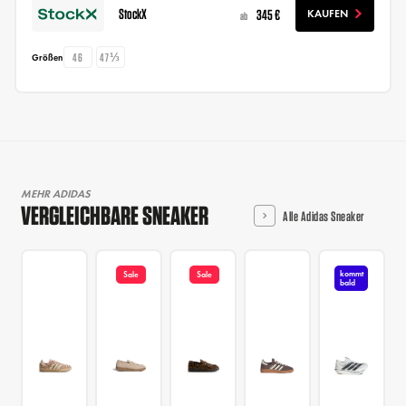
StockX
345 €
KAUFEN
ab
46
47⅓
Größen
MEHR ADIDAS
VERGLEICHBARE SNEAKER
Alle Adidas Sneaker
kommt
Sale
Sale
bald