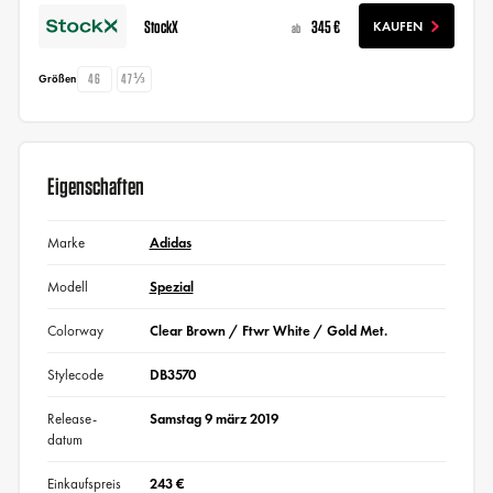
StockX
345 €
KAUFEN
ab
46
47⅓
Größen
Eigenschaften
Marke
Adidas
Modell
Spezial
Colorway
Clear Brown / Ftwr White / Gold Met.
Stylecode
DB3570
Release-
Samstag 9 märz 2019
datum
Einkaufspreis
243 €