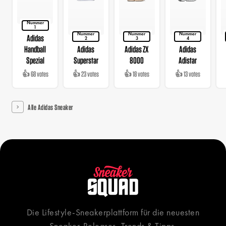
Nummer
1
Nummer
Nummer
Nummer
Adidas
2
3
4
Handball
Adidas
Adidas ZX
Adidas
Spezial
Superstar
8000
Adistar
👍 68 votes
👍 23 votes
👍 18 votes
👍 13 votes
Alle Adidas Sneaker
Die Lifestyle-Sneakerplattform für die neuesten
Sneaker-Releases, Trends & Tipps.