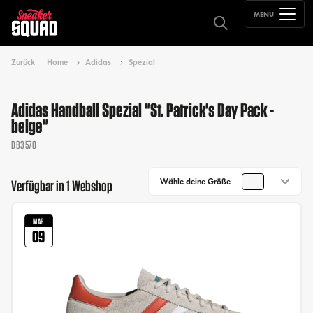
MENU
Zurück
Home
Adidas
Spezial
Adidas Handball Spezial "St. Patrick's Day Pack -
beige"
DB3570
Wähle deine Größe
Verfügbar in 1 Webshop
MAR
09