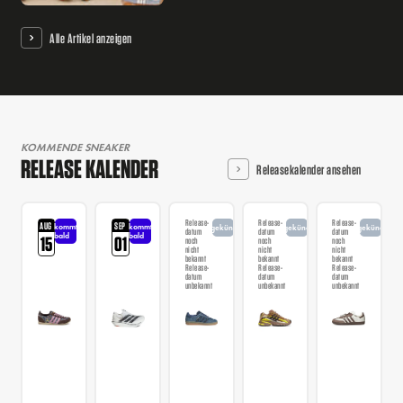
Alle Artikel anzeigen
KOMMENDE SNEAKER
RELEASE KALENDER
Releasekalender ansehen
Release-
Release-
Release-
AUG
SEP
kommt
kommt
angekündigt
angekündigt
angekündigt
datum
datum
datum
bald
bald
15
01
noch
noch
noch
nicht
nicht
nicht
bekannt
bekannt
bekannt
Release-
Release-
Release-
datum
datum
datum
unbekannt
unbekannt
unbekannt