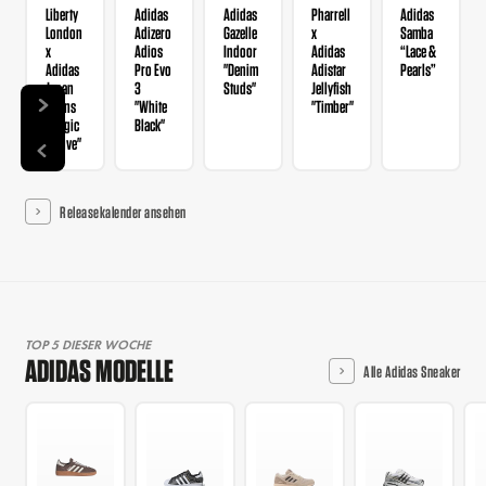
Liberty
Adidas
Adidas
Pharrell
Adidas
London
Adizero
Gazelle
x
Samba
x
Adios
Indoor
Adidas
“Lace &
Adidas
Pro Evo
"Denim
Adistar
Pearls”
Japan
3
Studs"
Jellyfish
Wmns
"White
"Timber"
"Magic
Black"
Mauve"
Releasekalender ansehen
TOP 5 DIESER WOCHE
ADIDAS MODELLE
Alle Adidas Sneaker