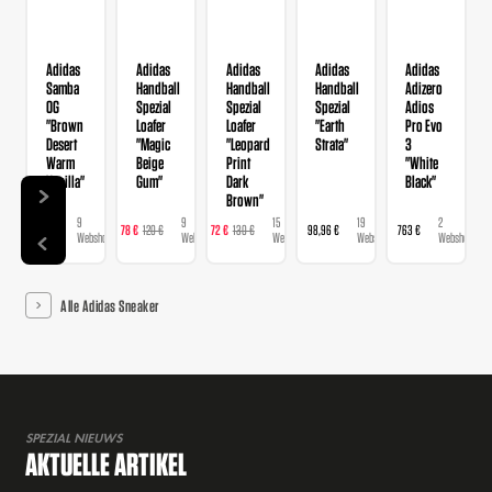
Adidas
Adidas
Adidas
Adidas
Adidas
Samba
Handball
Handball
Handball
Adizero
OG
Spezial
Spezial
Spezial
Adios
"Brown
Loafer
Loafer
"Earth
Pro Evo
Desert
"Magic
"Leopard
Strata"
3
Warm
Beige
Print
"White
Vanilla"
Gum"
Dark
Black"
Brown"
9
9
15
19
2
129 €
78 €
120 €
72 €
130 €
98,96 €
763 €
Webshops
Webshops
Webshops
Webshops
Webshops
Alle Adidas Sneaker
SPEZIAL NIEUWS
AKTUELLE ARTIKEL