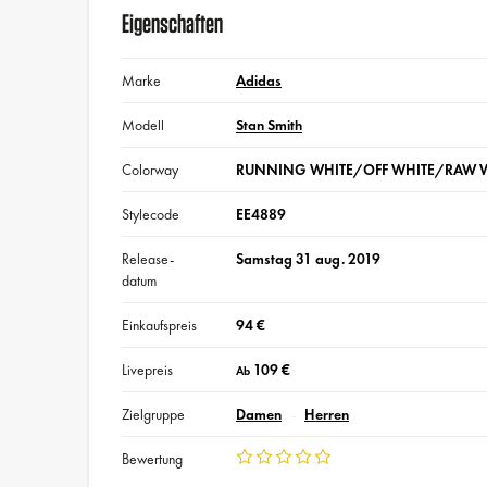
Eigenschaften
Marke
Adidas
Modell
Stan Smith
Colorway
RUNNING WHITE/OFF WHITE/RAW 
Stylecode
EE4889
Release-
Samstag 31 aug. 2019
datum
Einkaufspreis
94 €
Livepreis
109 €
Ab
Zielgruppe
Damen
Herren
Bewertung