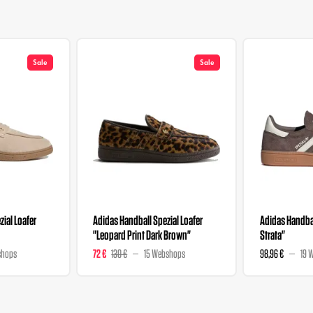
Sale
Sale
ial Loafer
Adidas Handball Spezial Loafer
Adidas Handbal
"Leopard Print Dark Brown"
Strata"
shops
72 €
130 €
15 Webshops
98,96 €
19 