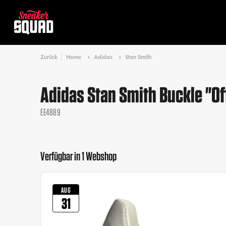
Zurück
Home
Adidas
Stan Smith
Adidas Stan Smith Buckle "Of
EE4889
Verfügbar in 1 Webshop
AUG
31