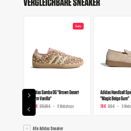
VERGLEICHBARE SNEAKER
Sale
Adidas Samba OG "Brown Desert
Adidas Handball Spez
Warm Vanilla"
"Magic Beige Gum"
129 €
129,99 €
9 Webshops
78 €
120 €
9 Web
Alle Adidas Sneaker