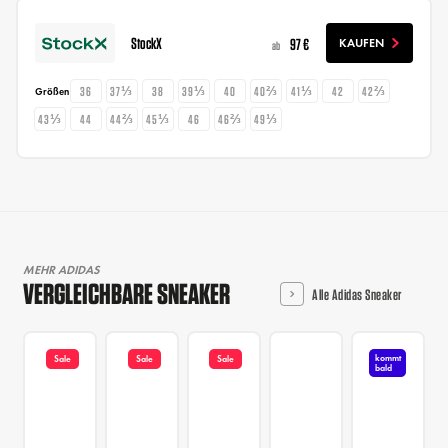
StockX
97 €
KAUFEN
ab
36
37⅓
38
39⅓
40
40⅔
41⅓
42
42⅔
Größen
43⅓
44
44⅔
45⅓
46
46⅔
49⅓
MEHR ADIDAS
VERGLEICHBARE SNEAKER
Alle Adidas Sneaker
kommt
Sale
Sale
Sale
bald