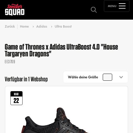
MENU
Zurück
Home
Adidas
Ultra Boost
Game of Thrones x Adidas UltraBoost 4.0 "House
Targaryen Dragons"
EE3709
Wähle deine Größe
Verfügbar in 1 Webshop
MAR
22