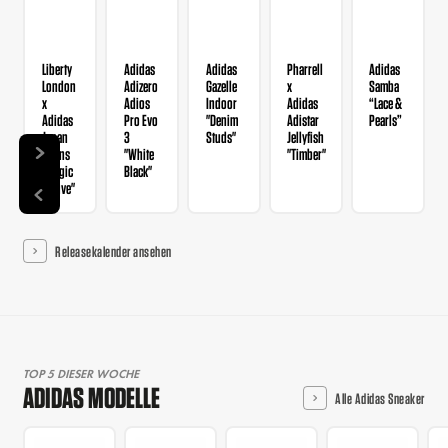
Liberty
Adidas
Adidas
Pharrell
Adidas
London
Adizero
Gazelle
x
Samba
x
Adios
Indoor
Adidas
“Lace &
Adidas
Pro Evo
"Denim
Adistar
Pearls”
Japan
3
Studs"
Jellyfish
Wmns
"White
"Timber"
"Magic
Black"
Mauve"
Releasekalender ansehen
TOP 5 DIESER WOCHE
ADIDAS MODELLE
Alle Adidas Sneaker