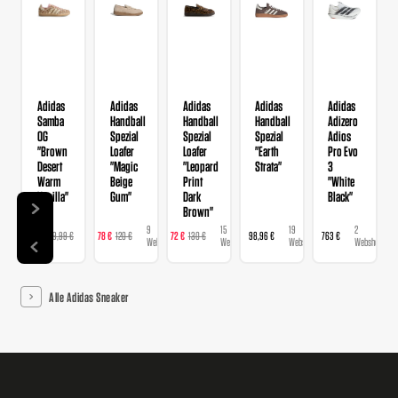
Adidas
Adidas
Adidas
Adidas
Adidas
Samba
Handball
Handball
Handball
Adizero
OG
Spezial
Spezial
Spezial
Adios
"Brown
Loafer
Loafer
"Earth
Pro Evo
Desert
"Magic
"Leopard
Strata"
3
Warm
Beige
Print
"White
Vanilla"
Gum"
Dark
Black"
Brown"
9
9
15
19
2
129 €
129,99 €
78 €
120 €
72 €
130 €
98,96 €
763 €
Webshops
Webshops
Webshops
Webshops
Webshops
Alle Adidas Sneaker