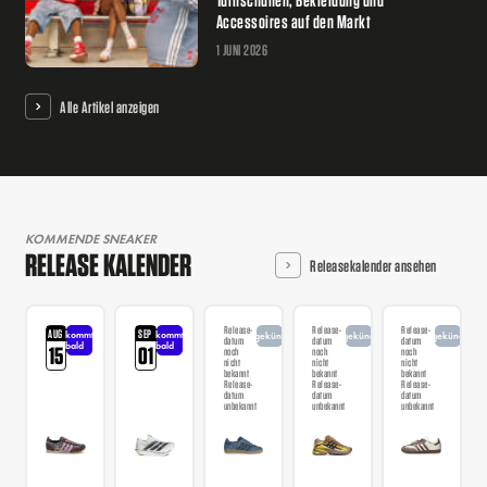
Accessoires auf den Markt
1 JUNI 2026
Alle Artikel anzeigen
KOMMENDE SNEAKER
RELEASE KALENDER
Releasekalender ansehen
Release-
Release-
Release-
AUG
SEP
kommt
kommt
angekündigt
angekündigt
angekündigt
datum
datum
datum
bald
bald
15
01
noch
noch
noch
nicht
nicht
nicht
bekannt
bekannt
bekannt
Release-
Release-
Release-
datum
datum
datum
unbekannt
unbekannt
unbekannt