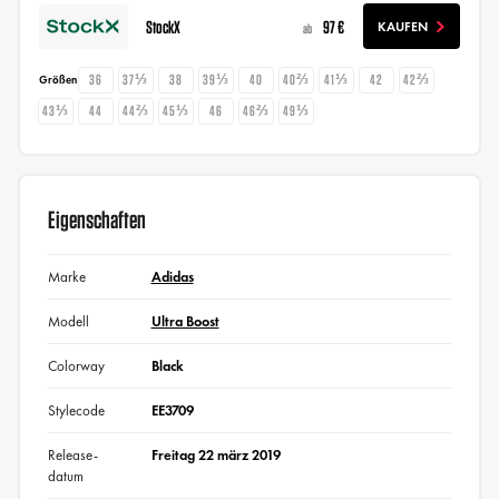
StockX
97 €
KAUFEN
ab
36
37⅓
38
39⅓
40
40⅔
41⅓
42
42⅔
Größen
43⅓
44
44⅔
45⅓
46
46⅔
49⅓
Eigenschaften
Marke
Adidas
Modell
Ultra Boost
Colorway
Black
Stylecode
EE3709
Release-
Freitag 22 märz 2019
datum