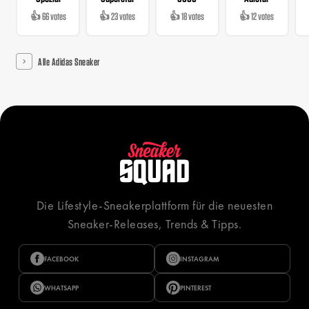
👍 66 votes
👍 23 votes
👍 18 votes
👍 12 votes
Alle Adidas Sneaker
Die Lifestyle-Sneakerplattform für die neuesten
Sneaker-Releases, Trends & Tipps.
FACEBOOK
INSTAGRAM
WHATSAPP
PINTEREST