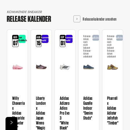
KOMMENDE SNEAKER
RELEASE KALENDER
Releasekalender ansehen
Release-
Release-
AUG
AUG
SEP
Jetzt
kommt
kommt
angekündigt
angekündigt
datum
datum
erhältlich
bald
bald
07
15
01
noch
noch
nicht
nicht
bekannt
bekannt
Release-
Release-
datum
datum
unbekannt
unbekannt
Willy
Liberty
Adidas
Adidas
Pharrell
Chavarria
London
Adizero
Gazelle
x
x
x
Adios
Indoor
Adidas
Adidas
Adidas
Pro Evo
"Denim
Adistar
Megaride
Japan
3
Studs"
Jellyfish
"Powder
Wmns
"White
"Timber"
Red"
"Magic
Black"