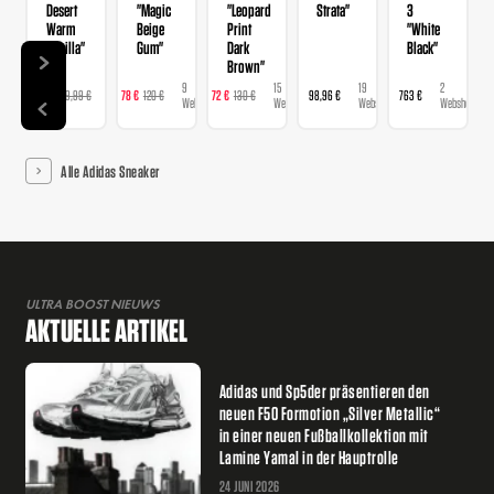
Desert
"Magic
"Leopard
Strata"
3
Warm
Beige
Print
"White
Vanilla"
Gum"
Dark
Black"
Brown"
9
9
15
19
2
129 €
129,99 €
78 €
120 €
72 €
130 €
98,96 €
763 €
Webshops
Webshops
Webshops
Webshops
Webshops
Alle Adidas Sneaker
ULTRA BOOST NIEUWS
AKTUELLE ARTIKEL
Adidas und Sp5der präsentieren den
neuen F50 Formotion „Silver Metallic“
in einer neuen Fußballkollektion mit
Lamine Yamal in der Hauptrolle
24 JUNI 2026