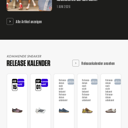
1 JUNI 2026
Alle Artikel anzeigen
KOMMENDE SNEAKER
RELEASE KALENDER
Releasekalender ansehen
Release-
Release-
Release-
AUG
SEP
kommt
kommt
angekündigt
angekündigt
angekündigt
datum
datum
datum
bald
bald
15
01
noch
noch
noch
nicht
nicht
nicht
bekannt
bekannt
bekannt
Release-
Release-
Release-
datum
datum
datum
unbekannt
unbekannt
unbekannt