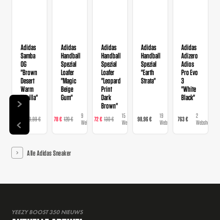
Adidas
Adidas
Adidas
Adidas
Adidas
Samba
Handball
Handball
Handball
Adizero
OG
Spezial
Spezial
Spezial
Adios
"Brown
Loafer
Loafer
"Earth
Pro Evo
Desert
"Magic
"Leopard
Strata"
3
Warm
Beige
Print
"White
Vanilla"
Gum"
Dark
Black"
Brown"
9
9
15
19
2
129 €
129,99 €
78 €
120 €
72 €
130 €
98,96 €
763 €
Webshops
Webshops
Webshops
Webshops
Webshops
Alle Adidas Sneaker
YEEZY BOOST 350 NIEUWS