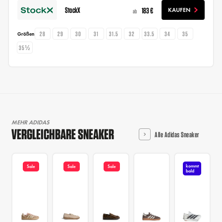
StockX
183 €
KAUFEN
ab
28
29
30
31
31.5
32
33.5
34
35
Größen
35½
MEHR ADIDAS
VERGLEICHBARE SNEAKER
Alle Adidas Sneaker
kommt
Sale
Sale
Sale
bald