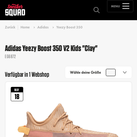
MENU
Zurück
Home
Adidas
Yeezy Boost 350
Adidas Yeezy Boost 350 V2 Kids "Clay"
EG6872
Wähle deine Größe
Verfügbar in 1 Webshop
MAY
18