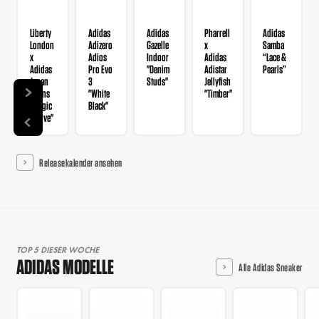
Liberty
Adidas
Adidas
Pharrell
Adidas
London
Adizero
Gazelle
x
Samba
x
Adios
Indoor
Adidas
“Lace &
Adidas
Pro Evo
"Denim
Adistar
Pearls”
Japan
3
Studs"
Jellyfish
Wmns
"White
"Timber"
"Magic
Black"
Mauve"
Releasekalender ansehen
TOP 5 DIESER WOCHE
ADIDAS MODELLE
Alle Adidas Sneaker