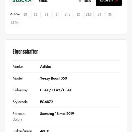
StockX
183 €
KAUFEN
ab
28
29
30
31
31.5
32
33.5
34
35
Größen
35½
Eigenschaften
Marke
Adidas
Modell
Yeezy Boost 350
Colorway
CLAY/CLAY/CLAY
Stylecode
EG6872
Release-
Samstag 18 mai 2019
datum
Einkaufspreis
480 €