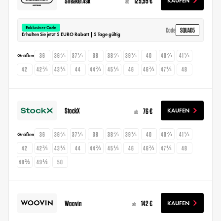
SneakerAsk
129,95 €
KAUFEN
ab
Exklusiver Code
SQUAD5
Code
Erhalten Sie jetzt 5 EURO Rabatt | 5 Tage gültig
36
36⅔
37⅓
38
38⅔
39⅓
40
40⅔
41⅓
Größen
42
42⅔
43⅓
44
44⅔
45⅓
46
46⅔
47⅓
48
StockX
76 €
KAUFEN
ab
36
36⅔
37⅓
38
38⅔
39⅓
40
40⅔
41⅓
Größen
42
42⅔
43⅓
44
44⅔
45⅓
46
46⅔
47⅓
48
48⅔
49⅓
50
Woovin
142 €
KAUFEN
ab