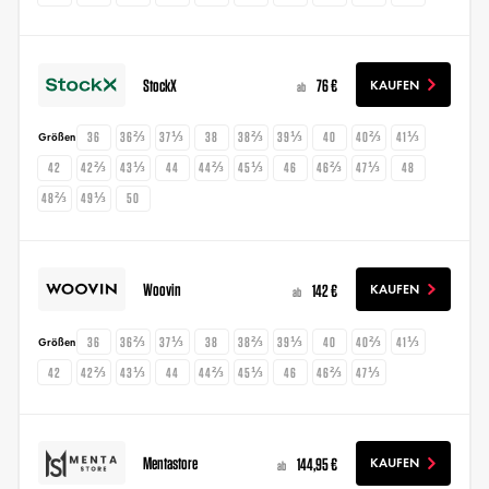
StockX
76 €
KAUFEN
ab
36
36⅔
37⅓
38
38⅔
39⅓
40
40⅔
41⅓
Größen
42
42⅔
43⅓
44
44⅔
45⅓
46
46⅔
47⅓
48
48⅔
49⅓
50
Woovin
142 €
KAUFEN
ab
36
36⅔
37⅓
38
38⅔
39⅓
40
40⅔
41⅓
Größen
42
42⅔
43⅓
44
44⅔
45⅓
46
46⅔
47⅓
Mentastore
144,95 €
KAUFEN
ab