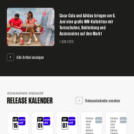
Coca-Cola und Adidas bringen am 6.
Juni eine große WM-Kollektion mit
Turnschuhen, Bekleidung und
Accessoires auf den Markt
1 JUNI 2026
Alle Artikel anzeigen
KOMMENDE SNEAKER
RELEASE KALENDER
Releasekalender ansehen
Release-
Release-
AUG
SEP
SEP
kommt
kommt
kommt
angekündigt
angekündigt
datum
datum
bald
bald
bald
15
01
07
noch
noch
nicht
nicht
bekannt
bekannt
Release-
Release-