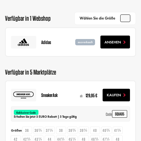
Verfügbar in 1 Webshop
Wählen Sie die Größe
Adidas
ANSEHEN
ausverkauft
Verfügbar in 5 Marktplätze
SneakerAsk
129,95 €
KAUFEN
ab
Exklusiver Code
SQUAD5
Code
Erhalten Sie jetzt 5 EURO Rabatt | 5 Tage gültig
36
36⅔
37⅓
38
38⅔
39⅓
40
40⅔
41⅓
Größen
42
42⅔
43⅓
44
44⅔
45⅓
46
46⅔
47⅓
48