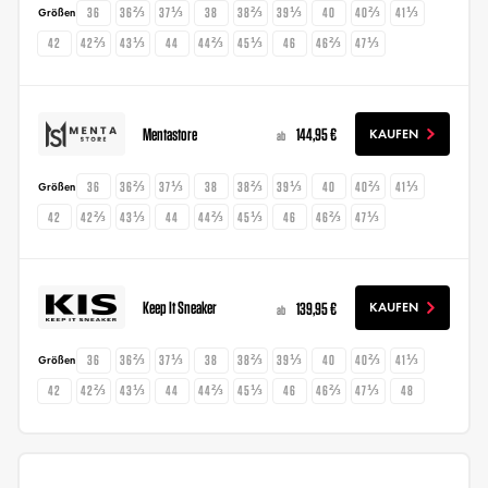
36
36⅔
37⅓
38
38⅔
39⅓
40
40⅔
41⅓
Größen
42
42⅔
43⅓
44
44⅔
45⅓
46
46⅔
47⅓
Mentastore
144,95 €
KAUFEN
ab
36
36⅔
37⅓
38
38⅔
39⅓
40
40⅔
41⅓
Größen
42
42⅔
43⅓
44
44⅔
45⅓
46
46⅔
47⅓
Keep It Sneaker
139,95 €
KAUFEN
ab
36
36⅔
37⅓
38
38⅔
39⅓
40
40⅔
41⅓
Größen
42
42⅔
43⅓
44
44⅔
45⅓
46
46⅔
47⅓
48