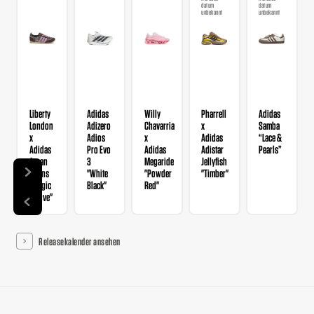
datum
datum
unbekannt
unbekannt
Liberty
Adidas
Willy
Pharrell
Adidas
London
Adizero
Chavarria
x
Samba
x
Adios
x
Adidas
“Lace &
Adidas
Pro Evo
Adidas
Adistar
Pearls”
Japan
3
Megaride
Jellyfish
Wmns
"White
"Powder
"Timber"
"Magic
Black"
Red"
Mauve"
Releasekalender ansehen