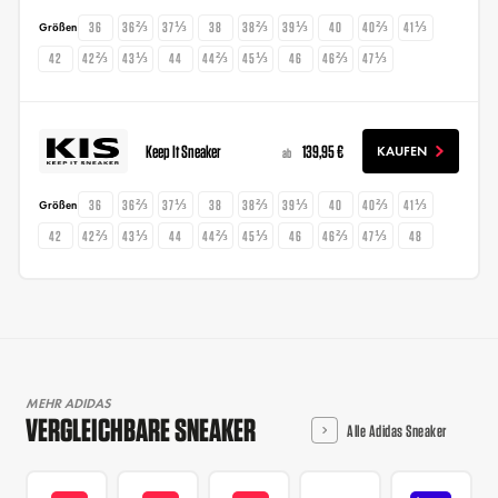
36
36⅔
37⅓
38
38⅔
39⅓
40
40⅔
41⅓
Größen
42
42⅔
43⅓
44
44⅔
45⅓
46
46⅔
47⅓
Keep It Sneaker
139,95 €
KAUFEN
ab
36
36⅔
37⅓
38
38⅔
39⅓
40
40⅔
41⅓
Größen
42
42⅔
43⅓
44
44⅔
45⅓
46
46⅔
47⅓
48
MEHR ADIDAS
VERGLEICHBARE SNEAKER
Alle Adidas Sneaker