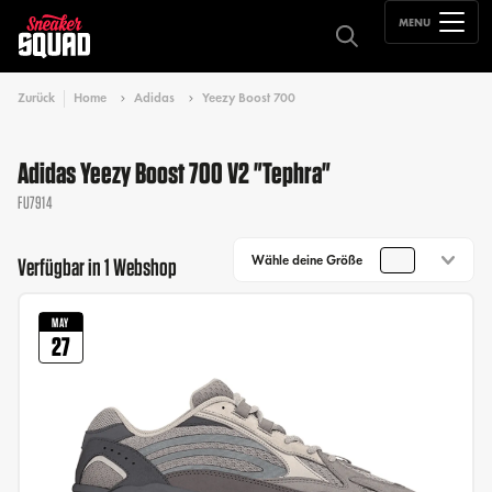
MENU
Zurück
Home
Adidas
Yeezy Boost 700
Adidas Yeezy Boost 700 V2 "Tephra"
FU7914
Wähle deine Größe
Verfügbar in 1 Webshop
MAY
27