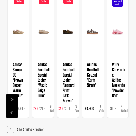
kommt
Sale
Sale
Sale
bald
Adidas
Adidas
Adidas
Adidas
Willy
Samba
Handball
Handball
Handball
Chavarria
OG
Spezial
Spezial
Spezial
x
"Brown
Loafer
Loafer
"Earth
Adidas
Desert
"Magic
"Leopard
Strata"
Megaride
Warm
Beige
Print
"Powder
Vanilla"
Gum"
Dark
Red"
Brown"
9
9
15
19
4
129 €
129,99 €
78 €
120 €
72 €
130 €
98,96 €
200 €
Webshops
Webshops
Webshops
Webshops
Webshops
Alle Adidas Sneaker