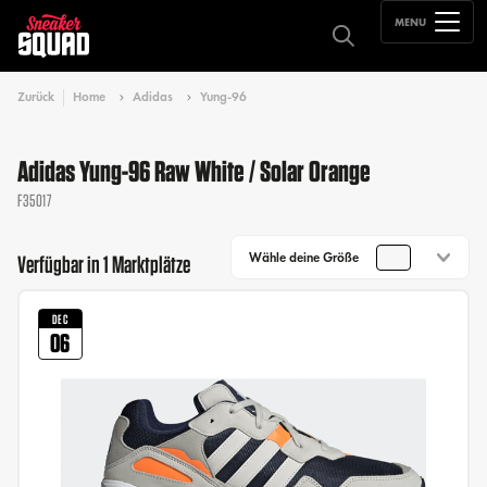
MENU
Zurück
Home
Adidas
Yung-96
Adidas Yung-96 Raw White / Solar Orange
F35017
Wähle deine Größe
Verfügbar in 1 Marktplätze
DEC
06