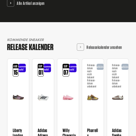
Alle Artikel anzeigen
KOMMENDE SNEAKER
RELEASE KALENDER
Releasekalender ansehen
Release-
Release-
AUG
SEP
SEP
kommt
kommt
kommt
angekündigt
angekündigt
datum
datum
bald
bald
bald
15
01
07
noch
noch
nicht
nicht
bekannt
bekannt
Release-
Release-
datum
datum
unbekannt
unbekannt
Liberty
Adidas
Willy
Pharrell
Adidas
London
Adizero
Chavarria
x
Samba