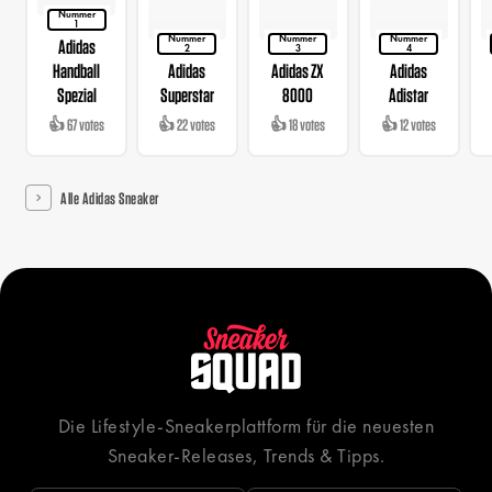
Nummer
1
Nummer
Nummer
Nummer
Adidas
2
3
4
Handball
Adidas
Adidas ZX
Adidas
Spezial
Superstar
8000
Adistar
👍 67 votes
👍 22 votes
👍 18 votes
👍 12 votes
Alle Adidas Sneaker
Die Lifestyle-Sneakerplattform für die neuesten
Sneaker-Releases, Trends & Tipps.