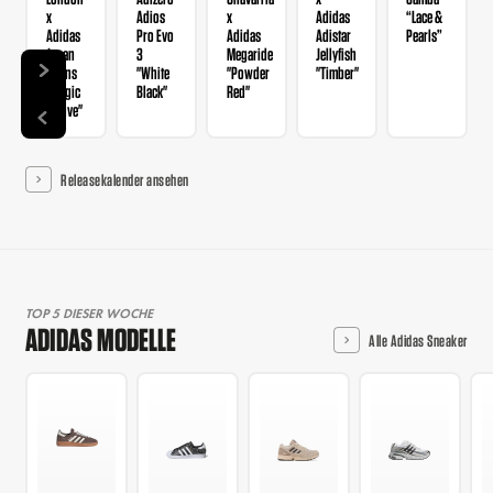
x
Adios
x
Adidas
“Lace &
Adidas
Pro Evo
Adidas
Adistar
Pearls”
Japan
3
Megaride
Jellyfish
Wmns
"White
"Powder
"Timber"
"Magic
Black"
Red"
Mauve"
Releasekalender ansehen
TOP 5 DIESER WOCHE
ADIDAS MODELLE
Alle Adidas Sneaker