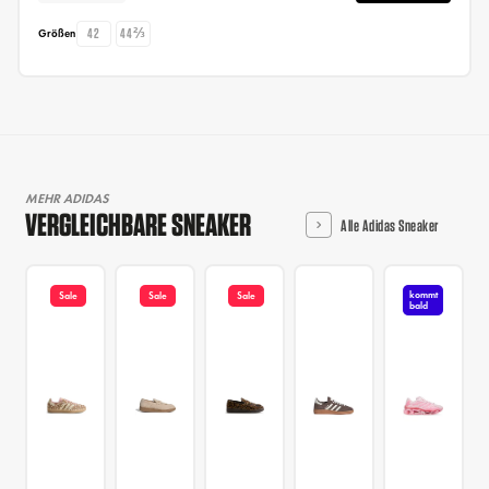
42
44⅔
Größen
MEHR ADIDAS
VERGLEICHBARE SNEAKER
Alle Adidas Sneaker
kommt
Sale
Sale
Sale
bald