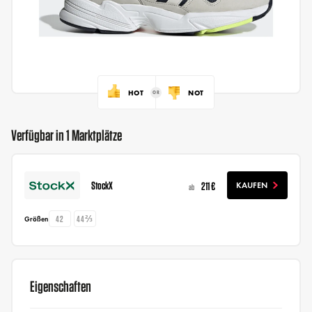
HOT
NOT
Verfügbar in 1 Marktplätze
StockX
211 €
KAUFEN
ab
42
44⅔
Größen
Eigenschaften