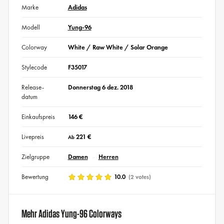
Marke
Adidas
Modell
Yung-96
Colorway
White / Raw White / Solar Orange
Stylecode
F35017
Release-
Donnerstag 6 dez. 2018
datum
Einkaufspreis
146 €
Livepreis
221 €
Ab
Zielgruppe
Damen
Herren
Bewertung
10.0
(2 votes)
Mehr Adidas Yung-96 Colorways