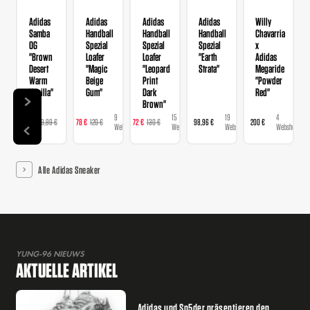
Adidas
Adidas
Adidas
Adidas
Willy
Samba
Handball
Handball
Handball
Chavarria
OG
Spezial
Spezial
Spezial
x
"Brown
Loafer
Loafer
"Earth
Adidas
Desert
"Magic
"Leopard
Strata"
Megaride
Warm
Beige
Print
"Powder
Vanilla"
Gum"
Dark
Red"
Brown"
9
9
15
19
4
129 €
129,99 €
78 €
120 €
72 €
130 €
98,96 €
200 €
Webshops
Webshops
Webshops
Webshops
Webshops
Alle Adidas Sneaker
YUNG-96 NIEUWS
AKTUELLE ARTIKEL
Adidas und Sp5der präsentieren den