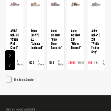
ASICS
Asics
Asics
Asics
Asics
Gel-1130
Gel-NYC
Gel-NYC
Gel-NYC
Gel-NYC
"Cream
2.0
"Pink
2.0
2.0
Pink
"Oatmeal
Glow
"White
"White
Cloud"
Umeboshi"
Concrete"
Oatmeal"
Feather
Grey"
1
4
13
14
18
110 €
160 €
139 €
135,99 €
159,99 €
119 €
160 €
10
Webshop
Webshops
Webshops
Webshops
Webshop
Alle Asics Sneaker
GEL KAYANO NIEUWS