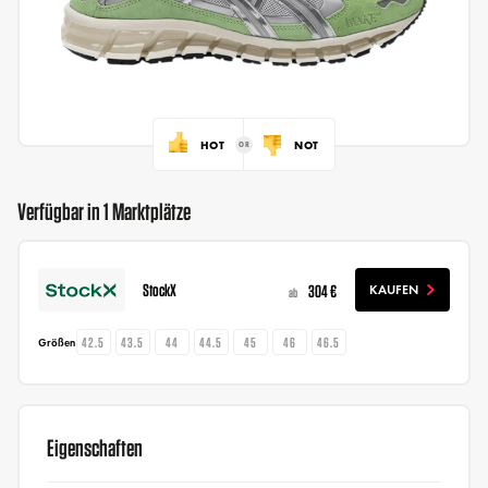
HOT
NOT
Verfügbar in 1 Marktplätze
StockX
304 €
KAUFEN
ab
42.5
43.5
44
44.5
45
46
46.5
Größen
Eigenschaften