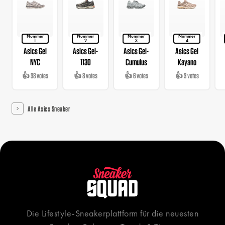
Nummer
Nummer
Nummer
Nummer
1
2
3
4
Asics Gel
Asics Gel-
Asics Gel-
Asics Gel
NYC
1130
Cumulus
Kayano
👍 38 votes
👍 8 votes
👍 6 votes
👍 3 votes
Alle Asics Sneaker
Die Lifestyle-Sneakerplattform für die neuesten