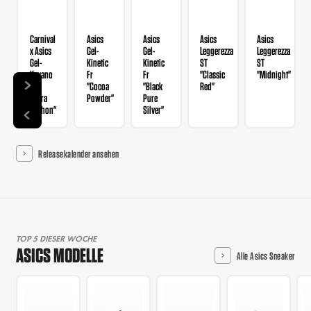
S
Carnival
Asics
Asics
Asics
Asics
x Asics
Gel-
Gel-
Leggerezza
Leggerezza
Gel-
Kinetic
Kinetic
ST
ST
Kayano
Fr
Fr
"Classic
"Midnight"
12.1
"Cocoa
"Black
Red"
"Phra
Powder"
Pure
Nakhon"
Silver"
Releasekalender ansehen
TOP 5 DIESER WOCHE
ASICS MODELLE
Alle Asics Sneaker