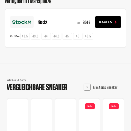
Verfügbar in 1 Marktplätze
StockX
304 €
KAUFEN
ab
42.5
43.5
44
44.5
45
46
46.5
Größen
MEHR ASICS
VERGLEICHBARE SNEAKER
Alle Asics Sneaker
Sale
Sale