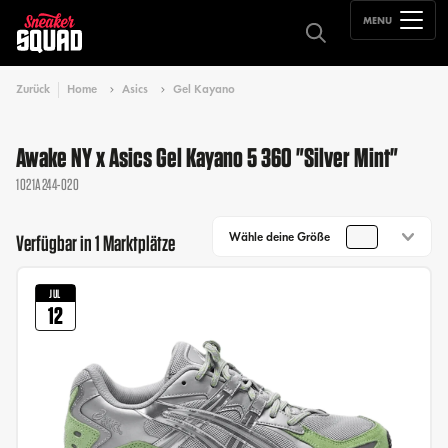
MENU
Zurück
Home
Asics
Gel Kayano
Awake NY x Asics Gel Kayano 5 360 "Silver Mint"
1021A244-020
Wähle deine Größe
Verfügbar in 1 Marktplätze
JUL
12