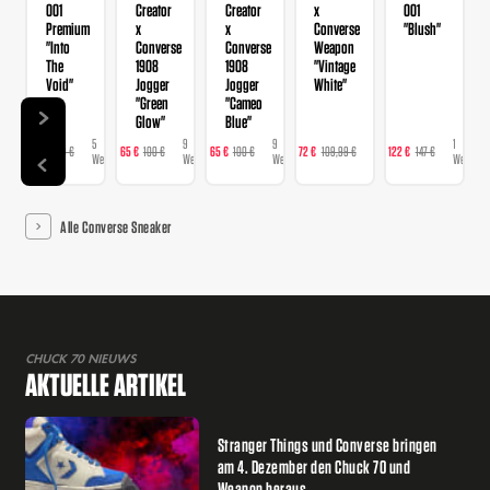
001
Creator
Creator
x
001
Premium
x
x
Converse
"Blush"
"Into
Converse
Converse
Weapon
The
1908
1908
"Vintage
Void"
Jogger
Jogger
White"
"Green
"Cameo
Glow"
Blue"
5
9
9
4
1
98 €
150 €
65 €
100 €
65 €
100 €
72 €
109,99 €
122 €
147 €
16
Webshops
Webshops
Webshops
Webshops
Webshop
Alle Converse Sneaker
CHUCK 70 NIEUWS
AKTUELLE ARTIKEL
Stranger Things und Converse bringen
am 4. Dezember den Chuck 70 und
Weapon heraus