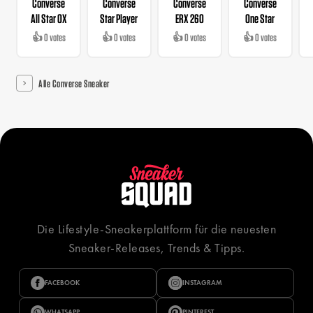
Converse
Converse
Converse
Converse
All Star OX
Star Player
ERX 260
One Star
👍 0 votes
👍 0 votes
👍 0 votes
👍 0 votes
Alle Converse Sneaker
Die Lifestyle-Sneakerplattform für die neuesten
Sneaker-Releases, Trends & Tipps.
FACEBOOK
INSTAGRAM
WHATSAPP
PINTEREST