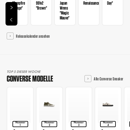
"Campfire
991v2
Japan
Renaissance"
Day"
Orange"
"Brown"
Wmns
"Magic
Mauve"
Releasekalender ansehen
TOP 5 DIESER WOCHE
CONVERSE MODELLE
Alle Converse Sneaker
Nummer
Nummer
Nummer
Nummer
1
2
3
4