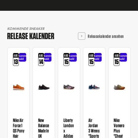
KOMMENDE SNEAKER
RELEASE KALENDER
Releasekalender ansehen
AUG
AUG
AUG
AUG
AUG
kommt
kommt
kommt
kommt
kommt
bald
bald
bald
bald
bald
13
14
15
15
15
Nike Air
New
Liberty
Air
Nike
Force 1
Balance
London
Jordan
Vomero
QS Pony
Made In
x
3 Wmns
Plus
Hair
UK
Adidas
"Sports
"Cheat