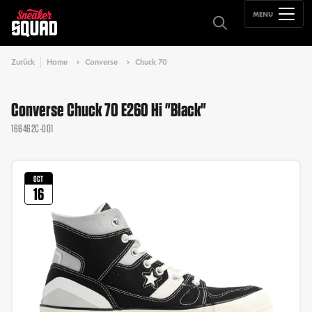
MENU
Zurück
Home
Converse
Chuck 70
Converse Chuck 70 E260 Hi "Black"
166462C-001
OCT
16