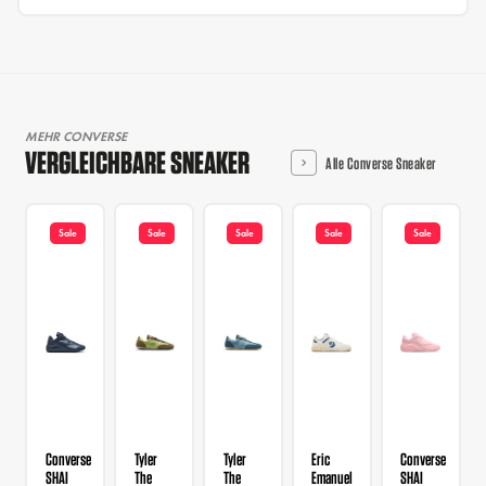
MEHR CONVERSE
VERGLEICHBARE SNEAKER
Alle Converse Sneaker
Sale
Sale
Sale
Sale
Sale
Converse
Tyler
Tyler
Eric
Converse
SHAI
The
The
Emanuel
SHAI