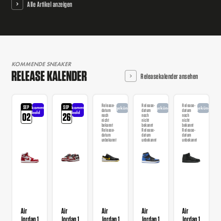
Alle Artikel anzeigen
KOMMENDE SNEAKER
RELEASE KALENDER
Releasekalender ansehen
Release-
Release-
Release-
SEP
SEP
kommt
kommt
angekündigt
angekündigt
angekündigt
datum
datum
datum
bald
bald
02
26
noch
noch
noch
nicht
nicht
nicht
bekannt
bekannt
bekannt
Release-
Release-
Release-
datum
datum
datum
unbekannt
unbekannt
unbekannt
Air
Air
Air
Air
Air
Jordan 1
Jordan 1
Jordan 1
Jordan 1
Jordan 1