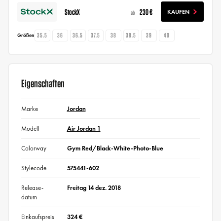
StockX
230 €
KAUFEN
ab
35.5
36
36.5
37.5
38
38.5
39
40
Größen
Eigenschaften
Marke
Jordan
Modell
Air Jordan 1
Colorway
Gym Red/Black-White-Photo-Blue
Stylecode
575441-602
Release-
Freitag 14 dez. 2018
datum
Einkaufspreis
324 €