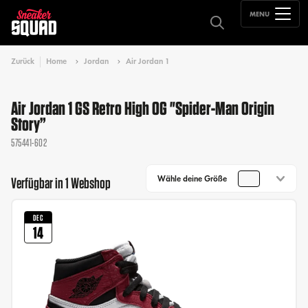
MENU
Zurück
Home
Jordan
Air Jordan 1
Air Jordan 1 GS Retro High OG "Spider-Man Origin
Story”
575441-602
Wähle deine Größe
Verfügbar in 1 Webshop
DEC
14