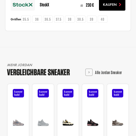
StockX
230 €
KAUFEN
ab
35.5
36
36.5
37.5
38
38.5
39
40
Größen
MEHR JORDAN
VERGLEICHBARE SNEAKER
Alle Jordan Sneaker
kommt
kommt
kommt
kommt
kommt
bald
bald
bald
bald
bald