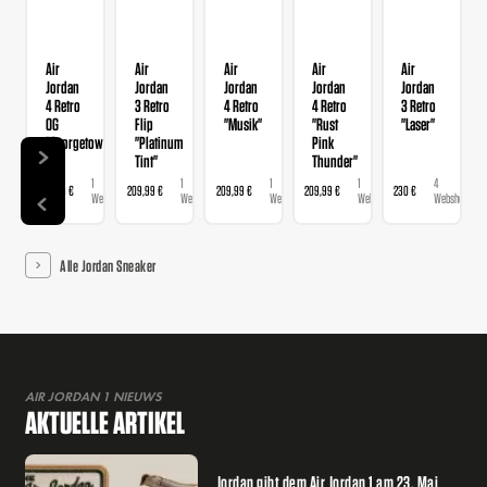
Air
Air
Air
Air
Air
Jordan
Jordan
Jordan
Jordan
Jordan
4 Retro
3 Retro
4 Retro
4 Retro
3 Retro
OG
Flip
"Musik"
"Rust
"Laser"
"Georgetown"
"Platinum
Pink
Tint"
Thunder"
1
1
1
1
4
209,99 €
209,99 €
209,99 €
209,99 €
230 €
Webshop
Webshop
Webshop
Webshop
Webshops
Alle Jordan Sneaker
AIR JORDAN 1 NIEUWS
AKTUELLE ARTIKEL
Jordan gibt dem Air Jordan 1 am 23. Mai