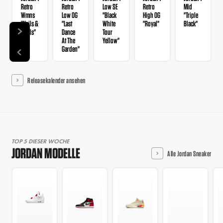
Retro
Retro
Low SE
Retro
Mid
Wmns
Low OG
"Black
High OG
"Triple
"Nails &
"Last
White
"Royal"
Black"
Grails"
Dance
Tour
At The
Yellow"
Garden"
Releasekalender ansehen
TOP 5 DIESER WOCHE
JORDAN MODELLE
Alle Jordan Sneaker