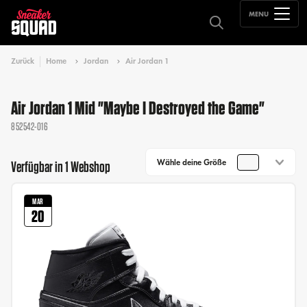
MENU
Zurück
Home
Jordan
Air Jordan 1
Air Jordan 1 Mid "Maybe I Destroyed the Game"
852542-016
Wähle deine Größe
Verfügbar in 1 Webshop
MAR
20