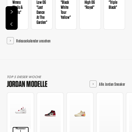
Wmns
Low OG
"Black
High OG
"Triple
"Nails &
"Last
White
"Royal"
Black"
Grails"
Dance
Tour
At The
Yellow"
Garden"
Releasekalender ansehen
TOP 5 DIESER WOCHE
JORDAN MODELLE
Alle Jordan Sneaker
Nummer
1