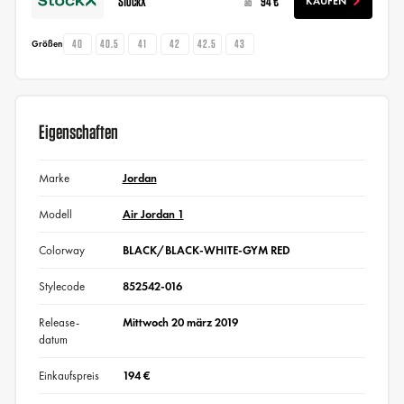
StockX
94 €
KAUFEN
ab
40
40.5
41
42
42.5
43
Größen
Eigenschaften
Marke
Jordan
Modell
Air Jordan 1
Colorway
BLACK/BLACK-WHITE-GYM RED
Stylecode
852542-016
Release-
Mittwoch 20 märz 2019
datum
Einkaufspreis
194 €