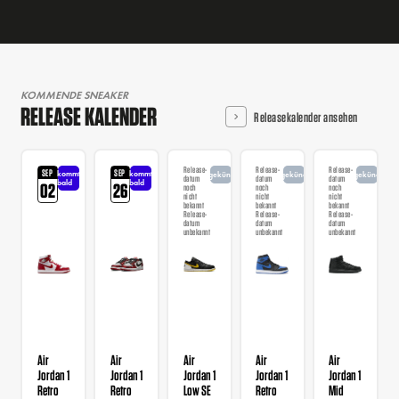
KOMMENDE SNEAKER
RELEASE KALENDER
Releasekalender ansehen
Release-
Release-
Release-
SEP
SEP
kommt
kommt
angekündigt
angekündigt
angekündigt
datum
datum
datum
bald
bald
02
26
noch
noch
noch
nicht
nicht
nicht
bekannt
bekannt
bekannt
Release-
Release-
Release-
datum
datum
datum
unbekannt
unbekannt
unbekannt
Air
Air
Air
Air
Air
Jordan 1
Jordan 1
Jordan 1
Jordan 1
Jordan 1
Retro
Retro
Low SE
Retro
Mid