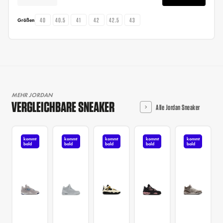
40
40.5
41
42
42.5
43
Größen
MEHR JORDAN
VERGLEICHBARE SNEAKER
Alle Jordan Sneaker
kommt
kommt
kommt
kommt
kommt
bald
bald
bald
bald
bald