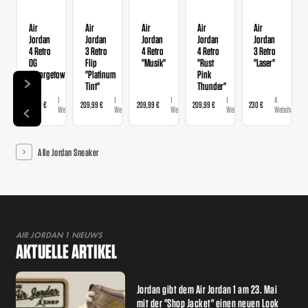
Air
Air
Air
Air
Air
Jordan
Jordan
Jordan
Jordan
Jordan
4 Retro
3 Retro
4 Retro
4 Retro
3 Retro
OG
Flip
"Musik"
"Rust
"Laser"
"Georgetown"
"Platinum
Pink
Tint"
Thunder"
1
1
1
1
4
209,99 €
209,99 €
209,99 €
209,99 €
230 €
Webshop
Webshop
Webshop
Webshop
Webshops
Alle Jordan Sneaker
AIR JORDAN 1 NIEUWS
AKTUELLE ARTIKEL
Jordan gibt dem Air Jordan 1 am 23. Mai
mit der "Shop Jacket" einen neuen Look