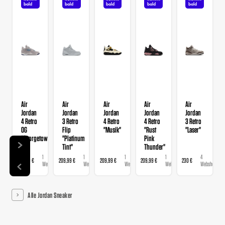
bald
bald
bald
bald
bald
Air
Air
Air
Air
Air
Jordan
Jordan
Jordan
Jordan
Jordan
4 Retro
3 Retro
4 Retro
4 Retro
3 Retro
OG
Flip
"Musik"
"Rust
"Laser"
"Georgetown"
"Platinum
Pink
Tint"
Thunder"
1
1
1
1
4
209,99 €
209,99 €
209,99 €
209,99 €
230 €
Webshop
Webshop
Webshop
Webshop
Webshops
Alle Jordan Sneaker