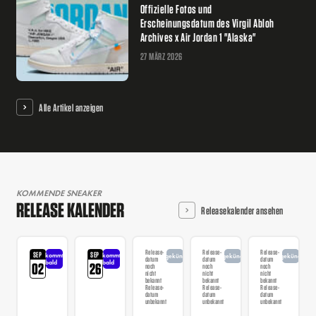
Offizielle Fotos und
Erscheinungsdatum des Virgil Abloh
Archives x Air Jordan 1 "Alaska"
27 MÄRZ 2026
Alle Artikel anzeigen
KOMMENDE SNEAKER
RELEASE KALENDER
Releasekalender ansehen
Release-
Release-
Release-
SEP
SEP
kommt
kommt
angekündigt
angekündigt
angekündigt
datum
datum
datum
bald
bald
02
26
noch
noch
noch
nicht
nicht
nicht
bekannt
bekannt
bekannt
Release-
Release-
Release-
datum
datum
datum
unbekannt
unbekannt
unbekannt