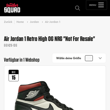
MENU
Zurück
Home
Jordan
Air Jordan 1
Air Jordan 1 Retro High OG NRG "Not For Resale"
861428-106
Wähle deine Größe
Verfügbar in 1 Webshop
DEC
15