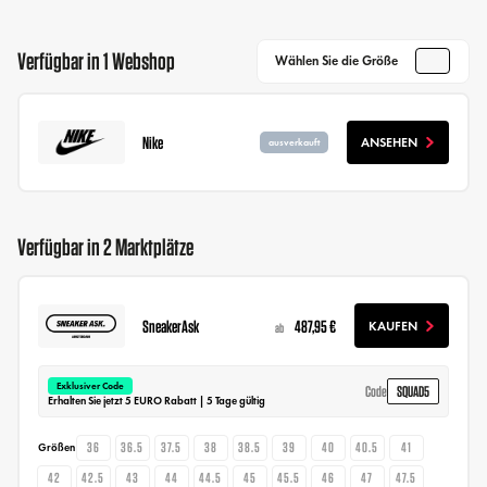
Verfügbar in 1 Webshop
Wählen Sie die Größe
Nike
ANSEHEN
ausverkauft
Verfügbar in 2 Marktplätze
SneakerAsk
487,95 €
KAUFEN
ab
Exklusiver Code
SQUAD5
Code
Erhalten Sie jetzt 5 EURO Rabatt | 5 Tage gültig
36
36.5
37.5
38
38.5
39
40
40.5
41
Größen
42
42.5
43
44
44.5
45
45.5
46
47
47.5