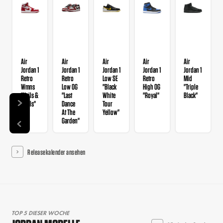
Air
Air
Air
Air
Air
Jordan 1
Jordan 1
Jordan 1
Jordan 1
Jordan 1
Retro
Retro
Low SE
Retro
Mid
Wmns
Low OG
"Black
High OG
"Triple
"Nails &
"Last
White
"Royal"
Black"
Grails"
Dance
Tour
At The
Yellow"
Garden"
Releasekalender ansehen
TOP 5 DIESER WOCHE