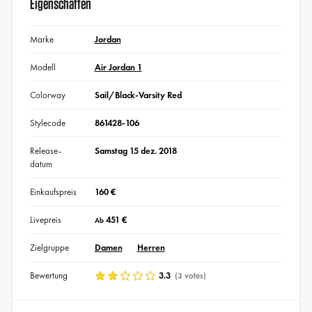
Eigenschaften
Marke
Jordan
Modell
Air Jordan 1
Colorway
Sail/Black-Varsity Red
Stylecode
861428-106
Release-
Samstag 15 dez. 2018
datum
Einkaufspreis
160 €
Livepreis
451 €
Ab
Zielgruppe
Damen
Herren
Bewertung
3.3
(3 votes)