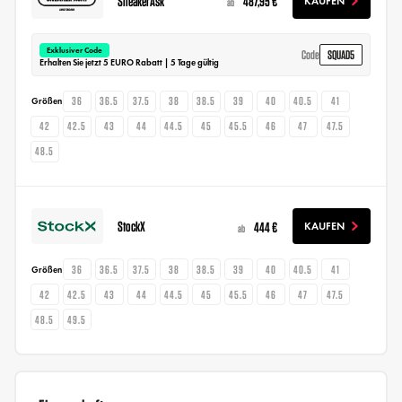
SneakerAsk
487,95 €
KAUFEN
ab
Exklusiver Code
SQUAD5
Code
Erhalten Sie jetzt 5 EURO Rabatt | 5 Tage gültig
36
36.5
37.5
38
38.5
39
40
40.5
41
Größen
42
42.5
43
44
44.5
45
45.5
46
47
47.5
48.5
StockX
444 €
KAUFEN
ab
36
36.5
37.5
38
38.5
39
40
40.5
41
Größen
42
42.5
43
44
44.5
45
45.5
46
47
47.5
48.5
49.5