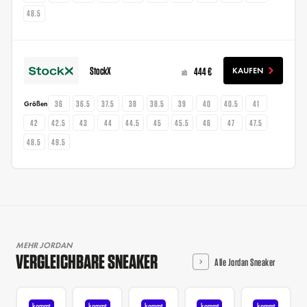
48.5
StockX
444 €
KAUFEN
ab
36
36.5
37.5
38
38.5
39
40
40.5
41
Größen
42
42.5
43
44
44.5
45
45.5
46
47
47.5
48.5
49.5
MEHR JORDAN
VERGLEICHBARE SNEAKER
Alle Jordan Sneaker
kommt
kommt
kommt
kommt
kommt