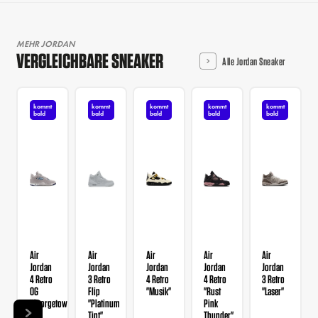
MEHR JORDAN
VERGLEICHBARE SNEAKER
Alle Jordan Sneaker
kommt
kommt
kommt
kommt
kommt
bald
bald
bald
bald
bald
Air
Air
Air
Air
Air
Jordan
Jordan
Jordan
Jordan
Jordan
4 Retro
3 Retro
4 Retro
4 Retro
3 Retro
OG
Flip
"Musik"
"Rust
"Laser"
"Georgetown"
"Platinum
Pink
Tint"
Thunder"