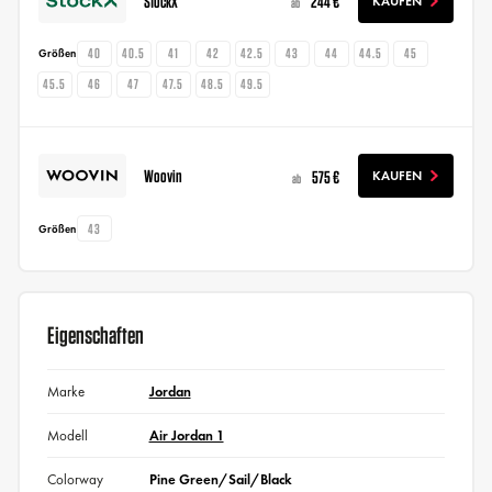
StockX
244 €
KAUFEN
ab
40
40.5
41
42
42.5
43
44
44.5
45
Größen
45.5
46
47
47.5
48.5
49.5
Woovin
575 €
KAUFEN
ab
43
Größen
Eigenschaften
Marke
Jordan
Modell
Air Jordan 1
Colorway
Pine Green/Sail/Black