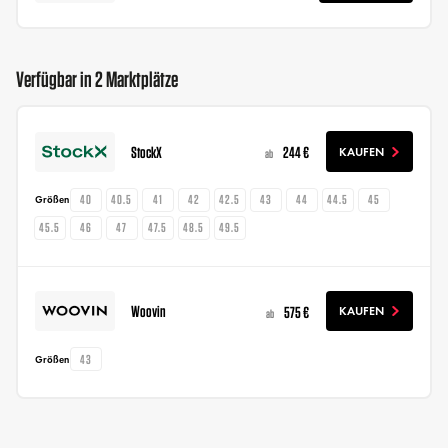
Verfügbar in 2 Marktplätze
StockX
244 €
KAUFEN
ab
40
40.5
41
42
42.5
43
44
44.5
45
Größen
45.5
46
47
47.5
48.5
49.5
Woovin
575 €
KAUFEN
ab
43
Größen