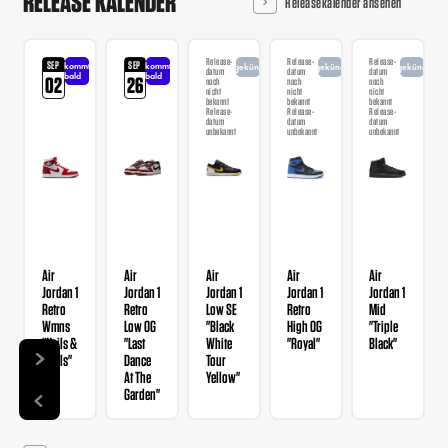
RELEASE KALENDER
Releasekalender ansehen
Release-
Release-
Release-
SEP
SEP
kommt
kommt
angekündigt
angekündigt
angekündigt
datum
datum
datum
bald
bald
02
26
noch
noch
noch
nicht
nicht
nicht
bekannt
bekannt
bekannt
Release-
Release-
Release-
datum
datum
datum
unbekannt
unbekannt
unbekannt
Air
Air
Air
Air
Air
Jordan 1
Jordan 1
Jordan 1
Jordan 1
Jordan 1
Retro
Retro
Low SE
Retro
Mid
Wmns
Low OG
"Black
High OG
"Triple
"Nails &
"Last
White
"Royal"
Black"
Grails"
Dance
Tour
At The
Yellow"
Garden"