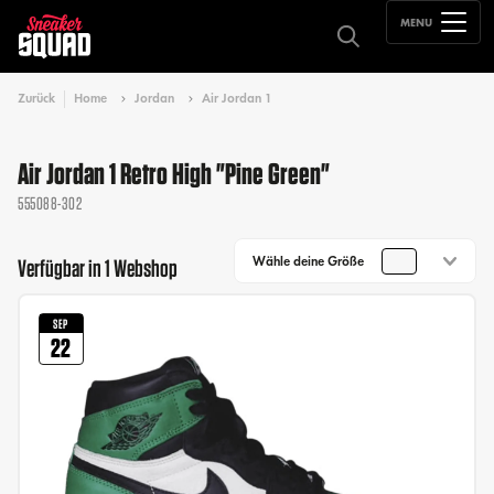
MENU
Zurück
Home
Jordan
Air Jordan 1
Air Jordan 1 Retro High "Pine Green"
555088-302
Wähle deine Größe
Verfügbar in 1 Webshop
SEP
22