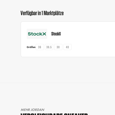
Verfügbar in 1 Marktplätze
StockX
36
36.5
38
40
Größen
MEHR JORDAN