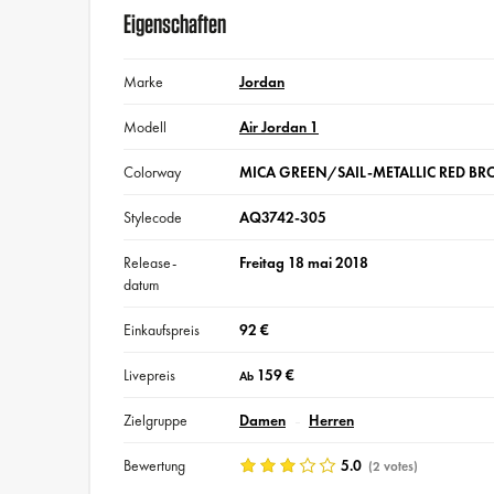
Eigenschaften
Marke
Jordan
Modell
Air Jordan 1
Colorway
MICA GREEN/SAIL-METALLIC RED B
Stylecode
AQ3742-305
Release-
Freitag 18 mai 2018
datum
Einkaufspreis
92 €
Livepreis
159 €
Ab
Zielgruppe
Damen
Herren
Bewertung
5.0
(2 votes)