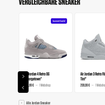
VERGLEICHBARE SNEAKER
kommt bald
Air Jordan 4 Retro OG
Air Jordan 3 Retro Fl
"Georgetown"
Tint"
209,99 €
1 Webshop
209,99 €
1 Websh
Alle Jordan Sneaker