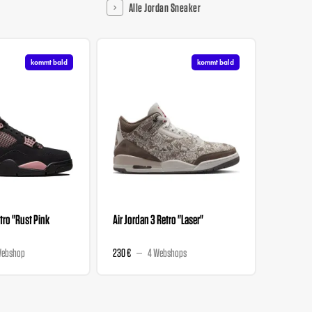
Alle Jordan Sneaker
kommt bald
kommt bald
tro "Rust Pink
Air Jordan 3 Retro "Laser"
Air Jord
Renaissa
Webshop
230 €
4 Webshops
265 €