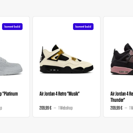
kommt bald
kommt bald
ip "Platinum
Air Jordan 4 Retro "Musik"
Air Jordan 4 Re
Thunder"
op
209,99 €
1 Webshop
209,99 €
1 