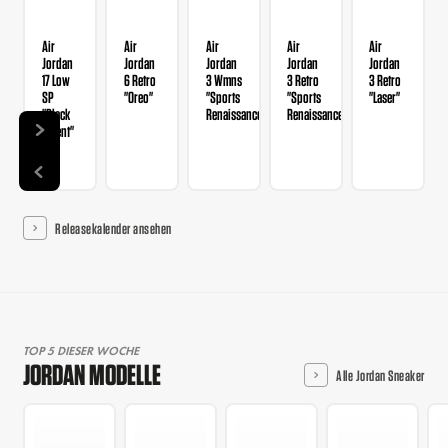
Air
Air
Air
Air
Air
Jordan
Jordan
Jordan
Jordan
Jordan
17 Low
6 Retro
3 Wmns
3 Retro
3 Retro
SP
"Oreo"
"Sports
"Sports
"Laser"
"Black
Renaissance"
Renaissance"
Patent"
Releasekalender ansehen
TOP 5 DIESER WOCHE
JORDAN MODELLE
Alle Jordan Sneaker