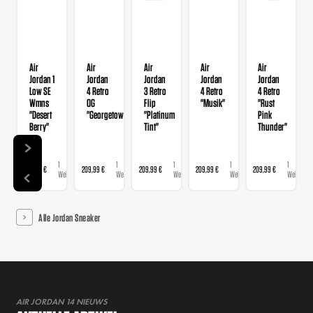
Air
Air
Air
Air
Air
Jordan 1
Jordan
Jordan
Jordan
Jordan
Low SE
4 Retro
3 Retro
4 Retro
4 Retro
Wmns
OG
Flip
"Musik"
"Rust
"Desert
"Georgetown"
"Platinum
Pink
Berry"
Tint"
Thunder"
1
1
1
1
1
139,99 €
209,99 €
209,99 €
209,99 €
209,99 €
Webshop
Webshop
Webshop
Webshop
Webshop
Alle Jordan Sneaker
AIR JORDAN 14 NIEUWS