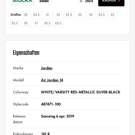
StockX
263 €
KAUFEN
ab
40
40.5
41
42
42.5
43
44
44.5
45
Größen
45.5
46
47
48.5
49.5
Eigenschaften
Marke
Jordan
Modell
Air Jordan 14
Colorway
WHITE/VARSITY RED-METALLIC SILVER-BLACK
Stylecode
487471-100
Release-
Samstag 6 apr. 2019
datum
Einkaufspreis
181 €