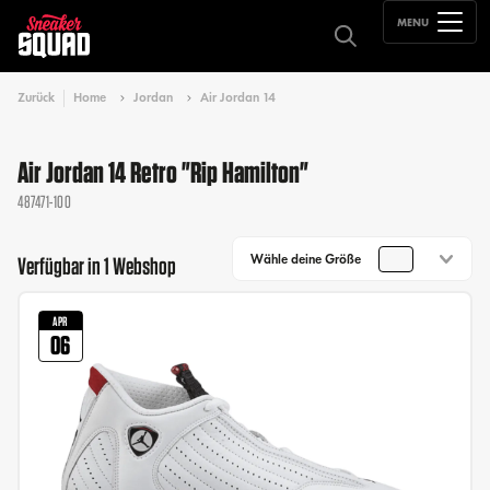
MENU
Zurück
Home
Jordan
Air Jordan 14
Air Jordan 14 Retro "Rip Hamilton"
487471-100
Wähle deine Größe
Verfügbar in 1 Webshop
APR
06