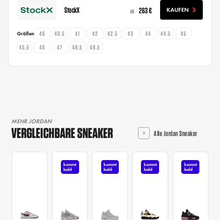
StockX
263 €
KAUFEN
ab
40
40.5
41
42
42.5
43
44
44.5
45
Größen
45.5
46
47
48.5
49.5
MEHR JORDAN
VERGLEICHBARE SNEAKER
Alle Jordan Sneaker
kommt
kommt
kommt
kommt
bald
bald
bald
bald