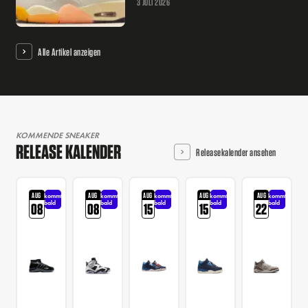
3 JULI 2026
Alle Artikel anzeigen
KOMMENDE SNEAKER
RELEASE KALENDER
Releasekalender ansehen
AUG
AUG
AUG
AUG
AUG
kommt
kommt
kommt
kommt
kommt
bald
bald
bald
bald
bald
08
08
15
15
22