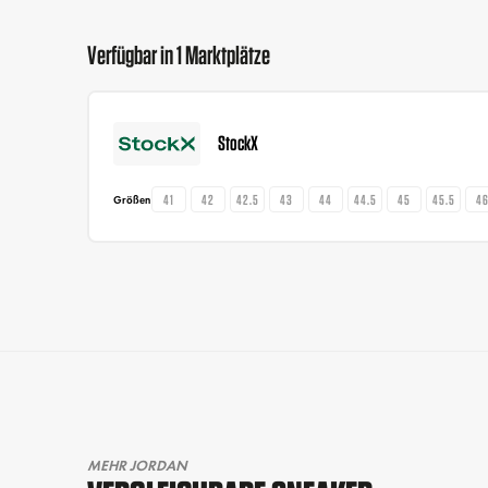
Verfügbar in 1 Marktplätze
StockX
41
42
42.5
43
44
44.5
45
45.5
4
Größen
MEHR JORDAN