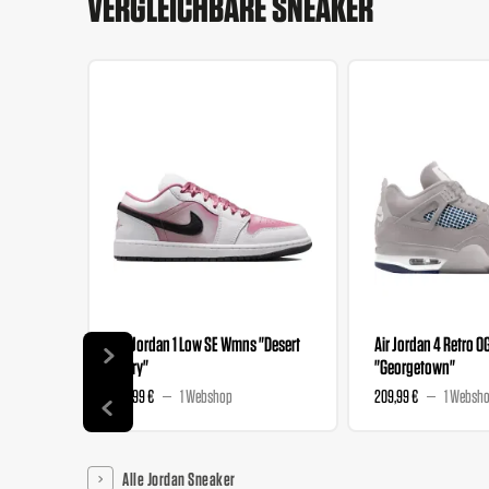
VERGLEICHBARE SNEAKER
Air Jordan 1 Low SE Wmns "Desert
Air Jordan 4 Retro O
Berry"
"Georgetown"
139,99 €
1 Webshop
209,99 €
1 Websh
Alle Jordan Sneaker