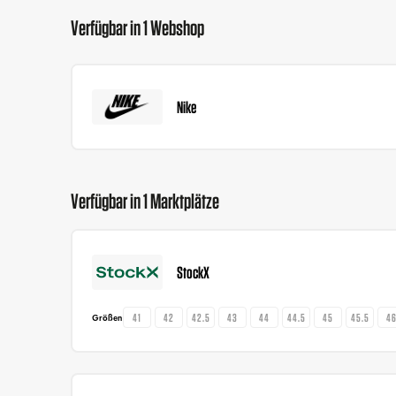
Verfügbar in 1 Webshop
Nike
Verfügbar in 1 Marktplätze
StockX
41
42
42.5
43
44
44.5
45
45.5
4
Größen