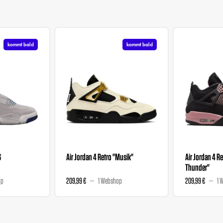
kommt bald
kommt bald
G
Air Jordan 4 Retro "Musik"
Air Jordan 4 Re
Thunder"
op
209,99 €
1 Webshop
209,99 €
1 