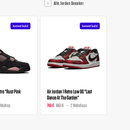
Alle Jordan Sneaker
kommt bald
kommt bald
tro "Rust Pink
Air Jordan 1 Retro Low OG "Last
Air Jorda
Dance At The Garden"
Grails"
Webshop
746 €
862 €
2 Webshops
189,99 €