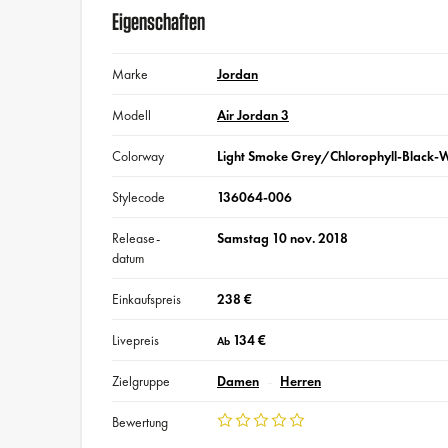
Eigenschaften
Marke
Jordan
Modell
Air Jordan 3
Colorway
Light Smoke Grey/Chlorophyll-Black-W
Stylecode
136064-006
Release-
Samstag 10 nov. 2018
datum
Einkaufspreis
238 €
Livepreis
134 €
Ab
Zielgruppe
Damen
Herren
Bewertung