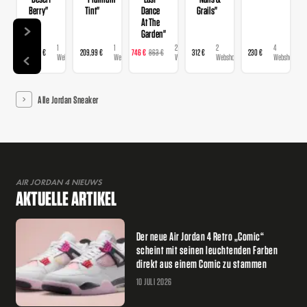
Berry"
Tint"
Dance
Grails"
At The
Garden"
1
1
2
2
4
139,99 €
209,99 €
746 €
863 €
312 €
230 €
Webshop
Webshop
Webshops
Webshops
Webshops
Alle Jordan Sneaker
AIR JORDAN 4 NIEUWS
AKTUELLE ARTIKEL
Der neue Air Jordan 4 Retro „Comic“
scheint mit seinen leuchtenden Farben
direkt aus einem Comic zu stammen
10 JULI 2026