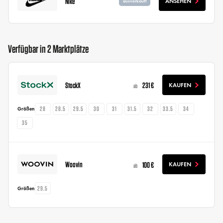
Nike
ANSEHEN
ausverkauft
Verfügbar in 2 Marktplätze
StockX
231 €
KAUFEN
ab
28
28.5
29.5
30
31
31.5
32
33.5
34
Größen
35
Woovin
100 €
KAUFEN
ab
29.5
Größen