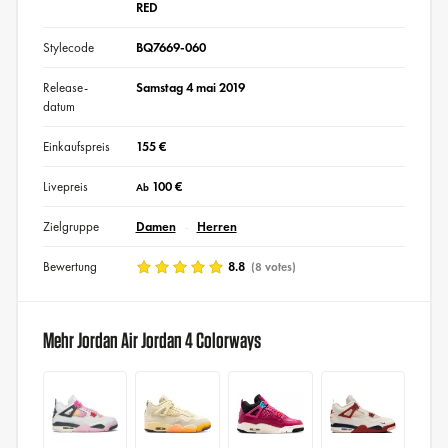
RED
Stylecode
BQ7669-060
Release-
Samstag 4 mai 2019
datum
Einkaufspreis
155 €
Livepreis
100 €
Ab
Zielgruppe
Damen
Herren
Bewertung
8.8
(8 votes)
Mehr Jordan Air Jordan 4 Colorways