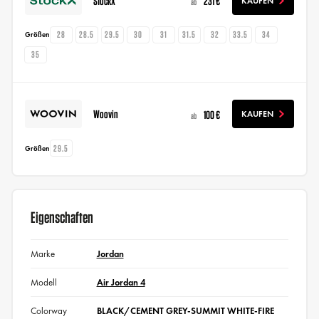
StockX
231 €
KAUFEN
ab
28
28.5
29.5
30
31
31.5
32
33.5
34
Größen
35
Woovin
100 €
KAUFEN
ab
29.5
Größen
Eigenschaften
Marke
Jordan
Modell
Air Jordan 4
Colorway
BLACK/CEMENT GREY-SUMMIT WHITE-FIRE