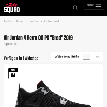
MENU
Zurück
Home
Jordan
Air Jordan 4
Air Jordan 4 Retro OG PS "Bred" 2019
BQ7669-060
Wähle deine Größe
Verfügbar in 1 Webshop
MAY
04