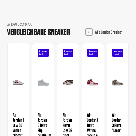
MEHR JORDAN
VERGLEICHBARE SNEAKER
Alle Jordan Sneaker
kommt
kommt
kommt
kommt
bald
bald
bald
bald
Air
Air
Air
Air
Air
Jordan 1
Jordan
Jordan 1
Jordan 1
Jordan
Low SE
3 Retro
Retro
Retro
3 Retro
Wmns
Flip
Low OG
Wmns
"Laser"
"Desert
"Platinum
"Last
"Nails &