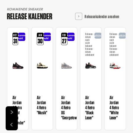
KOMMENDE SNEAKER
RELEASE KALENDER
Releasekalender ansehen
Release-
Release-
OCT
JAN
FEB
kommt
kommt
kommt
angekündigt
angekündigt
datum
datum
bald
bald
bald
31
30
27
noch
noch
nicht
nicht
bekannt
bekannt
Release-
Release-
datum
datum
unbekannt
unbekannt
Air
Air
Air
Air
Air
Jordan
Jordan
Jordan
Jordan
Jordan
4 Retro
4 Retro
4 Retro
4 Retro
4 Retro
"Rust
"Musik"
OG
"Black
"White
Pink
"Georgetown"
Laser"
Laser"
Thunder"