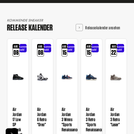
KOMMENDE SNEAKER
RELEASE KALENDER
Releasekalender ansehen
AUG
AUG
AUG
AUG
AUG
kommt
kommt
kommt
kommt
kommt
bald
bald
bald
bald
bald
08
08
15
15
22
Air
Air
Air
Air
Air
Jordan
Jordan
Jordan
Jordan
Jordan
17 Low
6 Retro
3 Wmns
3 Retro
3 Retro
SP
"Oreo"
"Sports
"Sports
"Laser"
"Black
Renaissance"
Renaissance"