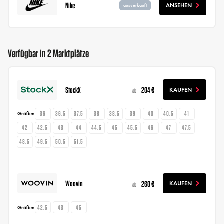
Nike
ANSEHEN
ausverkauft
Verfügbar in 2 Marktplätze
StockX
204 €
KAUFEN
ab
36
36.5
37.5
38
38.5
39
40
40.5
41
Größen
42
42.5
43
44
44.5
45
45.5
46
47
47.5
48.5
49.5
50.5
51.5
Woovin
260 €
KAUFEN
ab
42.5
43
45
Größen