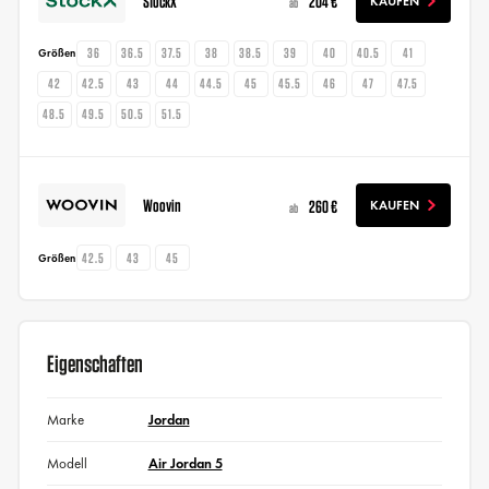
StockX
204 €
KAUFEN
ab
36
36.5
37.5
38
38.5
39
40
40.5
41
Größen
42
42.5
43
44
44.5
45
45.5
46
47
47.5
48.5
49.5
50.5
51.5
Woovin
260 €
KAUFEN
ab
42.5
43
45
Größen
Eigenschaften
Marke
Jordan
Modell
Air Jordan 5