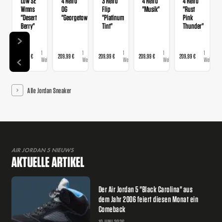
Low SE
4 Retro
3 Retro
4 Retro
4 Retro
Wmns
OG
Flip
"Musik"
"Rust
"Desert
"Georgetown"
"Platinum
Pink
Berry"
Tint"
Thunder"
1
1
1
1
1
139,99 €
209,99 €
209,99 €
209,99 €
209,99 €
74
Webshop
Webshop
Webshop
Webshop
Webshop
Alle Jordan Sneaker
AIR JORDAN 5 NIEUWS
AKTUELLE ARTIKEL
Der Air Jordan 5 "Black Carolina" aus
dem Jahr 2006 feiert diesen Monat ein
Comeback
10 JUNI 2026