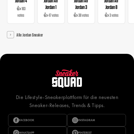
Jordan 4
Jordan Air
Jordan Air
Jordan Air
Jordan 1
Jordan 3
Jordan 8
👍 183
votes
👍 47 votes
👍 38 votes
👍 3 votes
Alle Jordan Sneaker
Die Lifestyle-Sneakerplattform für die neuesten
Sneaker-Releases, Trends & Tipps.
FACEBOOK
INSTAGRAM
WHATSAPP
PINTEREST