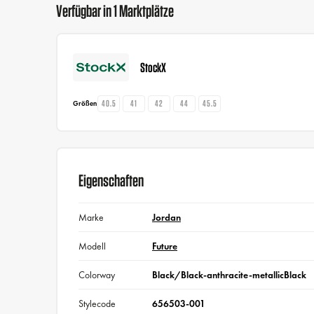
Verfügbar in 1 Marktplätze
StockX
40.5
41
42
44
45.5
Größen
Eigenschaften
Marke
Jordan
Modell
Future
Colorway
Black/Black-anthracite-metallicBlack
Stylecode
656503-001