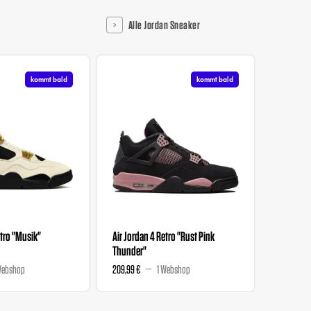
Alle Jordan Sneaker
kommt bald
kommt bald
etro "Musik"
Air Jordan 4 Retro "Rust Pink
Air Jorda
Thunder"
Dance At
Webshop
209,99 €
1 Webshop
746 €
862