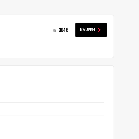
304 €
KAUFEN
ab