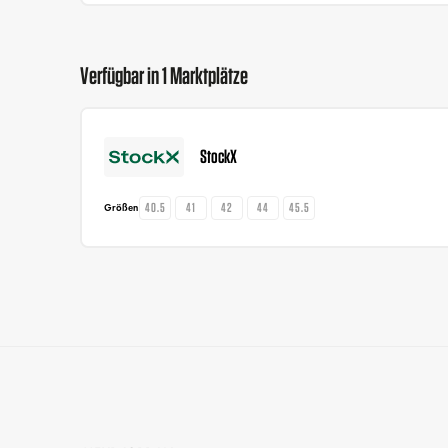
Verfügbar in 1 Marktplätze
StockX
40.5
41
42
44
45.5
Größen