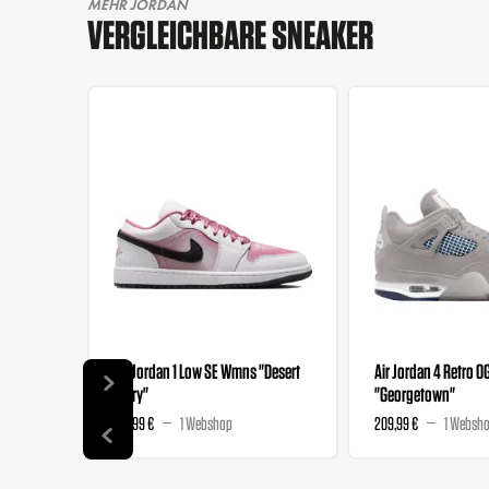
MEHR JORDAN
VERGLEICHBARE SNEAKER
Air Jordan 1 Low SE Wmns "Desert
Air Jordan 4 Retro O
Berry"
"Georgetown"
139,99 €
1 Webshop
209,99 €
1 Websh