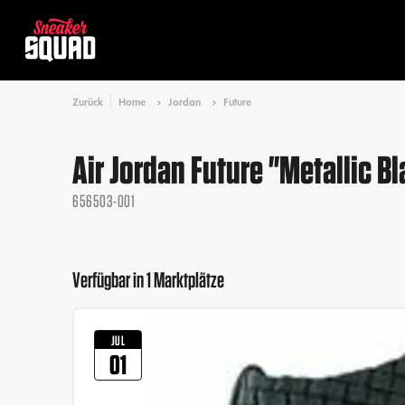
Zurück
Home
Jordan
Future
Air Jordan Future "Metallic B
656503-001
Verfügbar in 1 Marktplätze
JUL
01