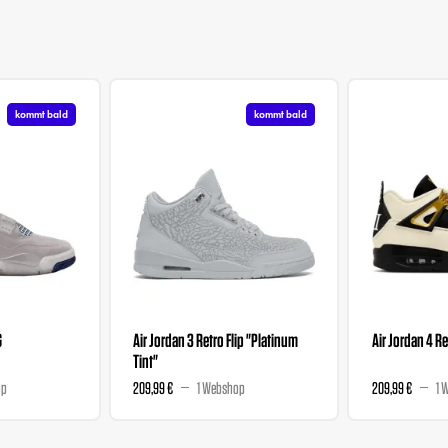
kommt bald
kommt bald
G
Air Jordan 3 Retro Flip "Platinum
Air Jordan 4 R
Tint"
op
209,99 €
1 Webshop
209,99 €
1 