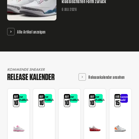
klassischsten Form zurück
6 JULI 2026
Alle Artikel anzeigen
KOMMENDE SNEAKER
RELEASE KALENDER
Releasekalender ansehen
AUG
AUG
AUG
AUG
AUG
Jetzt
Jetzt
Jetzt
Jetzt
kommt
erhältlich
erhältlich
erhältlich
erhältlich
bald
10
10
10
10
15