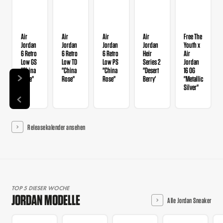
Air
Air
Air
Air
Free The
Jordan
Jordan
Jordan
Jordan
Youth x
6 Retro
6 Retro
6 Retro
Heir
Air
Low GS
Low TD
Low PS
Series 2
Jordan
"China
"China
"China
"Desert
16 OG
Rose"
Rose"
Rose"
Berry'
"Metallic
Silver"
Releasekalender ansehen
TOP 5 DIESER WOCHE
JORDAN MODELLE
Alle Jordan Sneaker