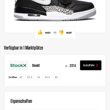
HOT
NOT
Verfügbar in 1 Marktplätze
StockX
272 €
KAUFEN
ab
42
42.5
44
44.5
45
Größen
Eigenschaften