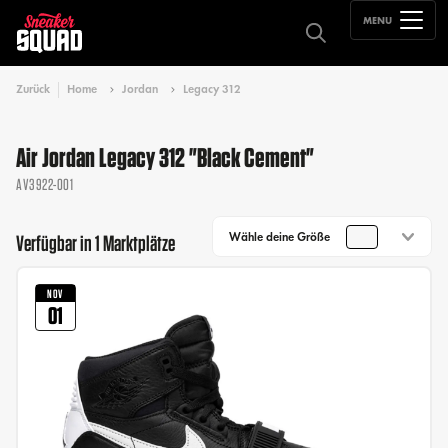
MENU
Zurück
Home
Jordan
Legacy 312
Air Jordan Legacy 312 "Black Cement"
AV3922-001
Wähle deine Größe
Verfügbar in 1 Marktplätze
NOV
01