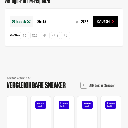
Verfügbar in 1 Marktplätze
StockX
272 €
KAUFEN
ab
42
42.5
44
44.5
45
Größen
MEHR JORDAN
VERGLEICHBARE SNEAKER
Alle Jordan Sneaker
kommt
kommt
kommt
kommt
bald
bald
bald
bald