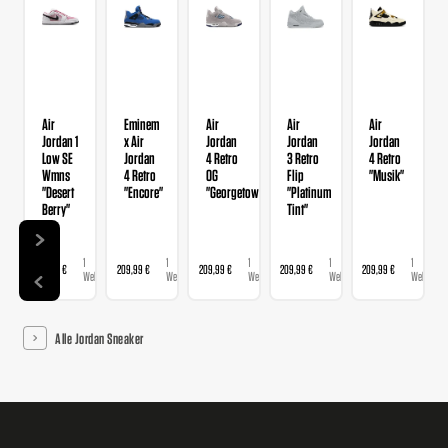
Air
Eminem
Air
Air
Air
Jordan 1
x Air
Jordan
Jordan
Jordan
Low SE
Jordan
4 Retro
3 Retro
4 Retro
Wmns
4 Retro
OG
Flip
"Musik"
"Desert
"Encore"
"Georgetown"
"Platinum
Berry"
Tint"
1
1
1
1
1
139,99 €
209,99 €
209,99 €
209,99 €
209,99 €
Webshop
Webshop
Webshop
Webshop
Webshop
Alle Jordan Sneaker