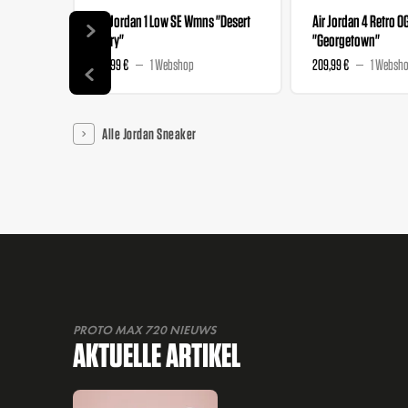
Air Jordan 1 Low SE Wmns "Desert
Air Jordan 4 Retro O
Berry"
"Georgetown"
139,99 €
1 Webshop
209,99 €
1 Websh
Alle Jordan Sneaker
PROTO MAX 720 NIEUWS
AKTUELLE ARTIKEL