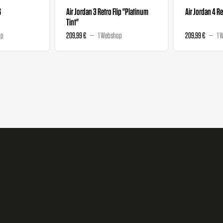
G
Air Jordan 3 Retro Flip "Platinum
Air Jordan 4 R
Tint"
op
209,99 €
1 Webshop
209,99 €
1 