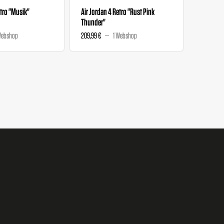
etro "Musik"
Air Jordan 4 Retro "Rust Pink
Air Jorda
Thunder"
Dance At
Webshop
209,99 €
1 Webshop
746 €