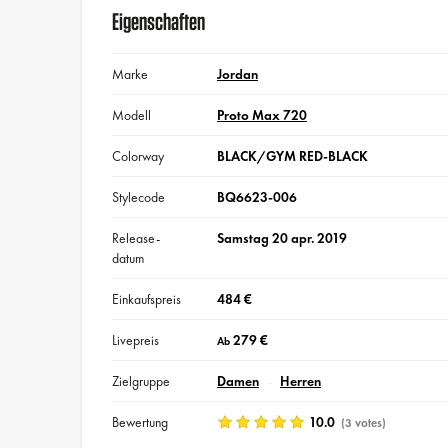
Eigenschaften
Marke
Jordan
Modell
Proto Max 720
Colorway
BLACK/GYM RED-BLACK
Stylecode
BQ6623-006
Release-
Samstag 20 apr. 2019
datum
Einkaufspreis
484 €
Livepreis
279 €
Ab
Zielgruppe
Damen
Herren
Bewertung
10.0
(3 votes)