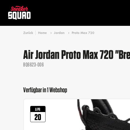
Zurück
Home
Jordan
Proto Max 720
Air Jordan Proto Max 720 "Br
BQ6623-006
Verfügbar in 1 Webshop
APR
20