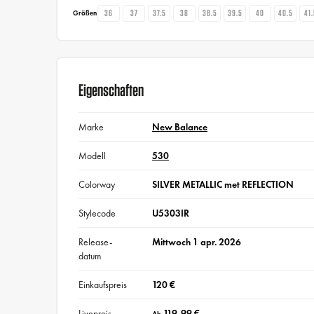
36
37
37.5
38
38.5
39.5
40
40.5
41
Größen
Eigenschaften
Marke
New Balance
Modell
530
Colorway
SILVER METALLIC met REFLECTION
Stylecode
U5303IR
Release-
Mittwoch 1 apr. 2026
datum
Einkaufspreis
120 €
Livepreis
119,99 €