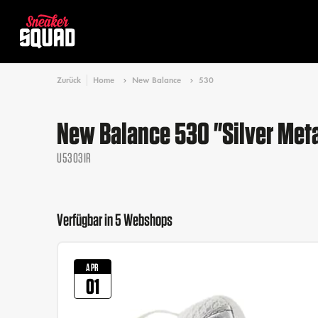
Zurück
Home
New Balance
530
New Balance 530 "Silver Meta
U5303IR
Verfügbar in 5 Webshops
APR
01