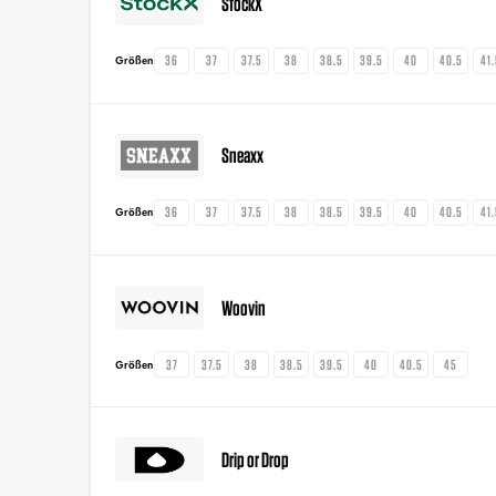
StockX
36
37
37.5
38
38.5
39.5
40
40.5
41
Größen
Sneaxx
36
37
37.5
38
38.5
39.5
40
40.5
41
Größen
Woovin
37
37.5
38
38.5
39.5
40
40.5
45
Größen
Drip or Drop