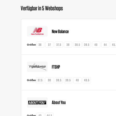
Verfügbar in 5 Webshops
New Balance
36
37
37.5
38
38.5
39.5
40
44
45
Größen
FTSHP
37.5
38
38.5
39.5
40
40.5
Größen
About You
43
44.5
Größen