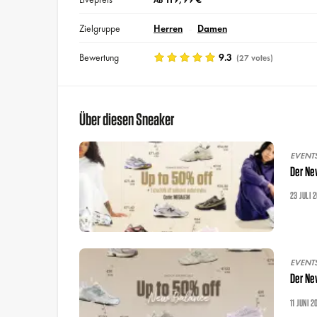
Ab
Zielgruppe
Herren
Damen
Bewertung
9.3
(27 votes)
Über diesen Sneaker
EVENT
Der Ne
23 JULI 
EVENT
Der Ne
11 JUNI 2