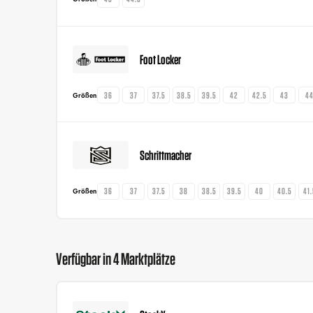
Foot Locker
36
37
37.5
38.5
39.5
42
42.5
43
4
Größen
Schrittmacher
36
37
37.5
38
38.5
39.5
40
40.5
41
Größen
Verfügbar in 4 Marktplätze