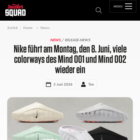
MENU
Zurück
Home
News
NEWS
/ RELEASE-NEWS
Nike führt am Montag, den 8. Juni, viele
colorways des Mind 001 und Mind 002
wieder ein
3 Juni 2026
Tim