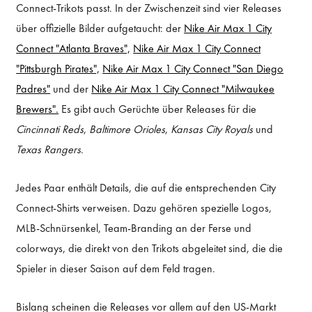
Connect-Trikots passt. In der Zwischenzeit sind vier Releases
über offizielle Bilder aufgetaucht: der
Nike Air Max 1 City
Connect "Atlanta Braves",
Nike Air Max 1 City Connect
"Pittsburgh Pirates",
Nike Air Max 1 City Connect "San Diego
Padres"
und der
Nike Air Max 1 City Connect "Milwaukee
Brewers".
Es gibt auch Gerüchte über Releases für die
Cincinnati Reds
,
Baltimore Orioles
,
Kansas City Royals
und
Texas Rangers
.
Jedes Paar enthält Details, die auf die entsprechenden City
Connect-Shirts verweisen. Dazu gehören spezielle Logos,
MLB-Schnürsenkel, Team-Branding an der Ferse und
colorways, die direkt von den Trikots abgeleitet sind, die die
Spieler in dieser Saison auf dem Feld tragen.
Bislang scheinen die Releases vor allem auf den US-Markt