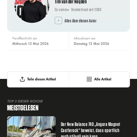
Tim van der Reijden
Co-owner
Sneakerhead seit 2000
Alles über diesen Autor
Veröffentlicht am
Aktualisiert am
Mittwoch 13 Mai 2026
Dienstag 12 Mai 2026
Teile diesen Artikel
Alle Artikel
TOP 3 DIESER WOCHE
MEISTGELESEN
Der New Balance 740 „Angora Magnet
Castlerock“ beweist, dass sportlich
auch stilvoll sein kann