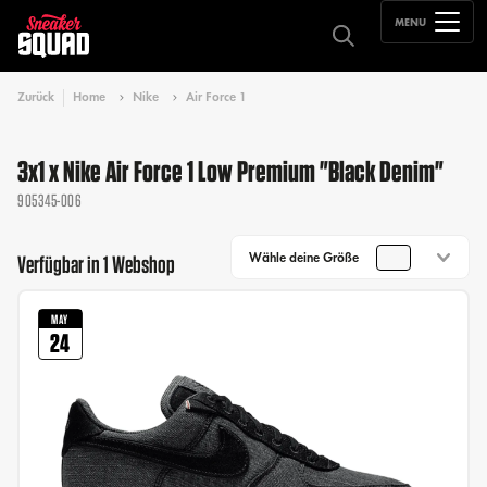
MENU
Zurück
Home
Nike
Air Force 1
3x1 x Nike Air Force 1 Low Premium "Black Denim"
905345-006
Wähle deine Größe
Verfügbar in 1 Webshop
MAY
24