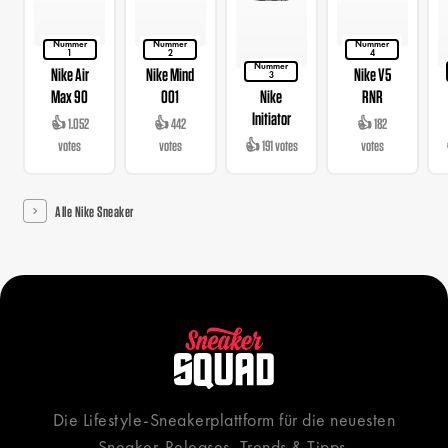
Nummer
Nummer
Nummer
1
2
4
Nummer
Nike Air
Nike Mind
Nike V5
3
Max 90
001
Nike
RNR
Initiator
👍 1.052
👍 442
👍 182
votes
votes
👍 191 votes
votes
Alle Nike Sneaker
Die Lifestyle-Sneakerplattform für die neuesten
Sneaker-Releases, Trends & Tipps.