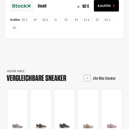
StockX
162 €
KAUFEN
ab
38.5
40
40.5
41
43
44
44.5
45
45.5
Größen
46
MEHR NIKE
VERGLEICHBARE SNEAKER
Alle Nike Sneaker