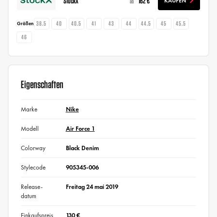
StockX
162 €
KAUFEN
ab
38.5
40
40.5
41
43
44
44.5
45
45.5
Größen
46
Eigenschaften
Marke
Nike
Modell
Air Force 1
Colorway
Black Denim
Stylecode
905345-006
Release-
Freitag 24 mai 2019
datum
Einkaufspreis
130 €