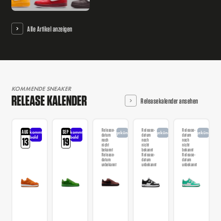
Alle Artikel anzeigen
KOMMENDE SNEAKER
RELEASE KALENDER
Releasekalender ansehen
Release-
Release-
Release-
AUG
SEP
kommt
kommt
angekündigt
angekündigt
angekündigt
datum
datum
datum
bald
bald
13
19
noch
noch
noch
nicht
nicht
nicht
bekannt
bekannt
bekannt
Release-
Release-
Release-
datum
datum
datum
unbekannt
unbekannt
unbekannt