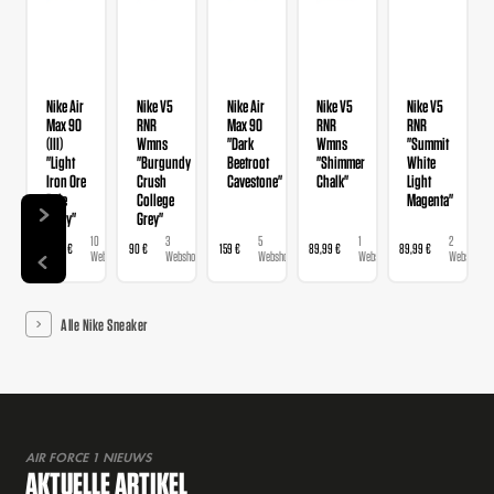
Nike Air
Nike V5
Nike Air
Nike V5
Nike V5
Max 90
RNR
Max 90
RNR
RNR
(III)
Wmns
"Dark
Wmns
"Summit
"Light
"Burgundy
Beetroot
"Shimmer
White
Iron Ore
Crush
Cavestone"
Chalk"
Light
Pale
College
Magenta"
Ivory"
Grey"
10
3
5
1
2
159,99 €
90 €
159 €
89,99 €
89,99 €
Webshops
Webshops
Webshops
Webshop
Webshops
Alle Nike Sneaker
AIR FORCE 1 NIEUWS
AKTUELLE ARTIKEL