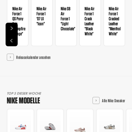
Nike Air
Nike Air
Nike SB
Nike Air
Nike Air
Force 1
Force 1
Air
Force 1
Force 1
QS Pony
'07 LX
Force 1
Crack
Cracked
Hair
"Icon"
"Light
Leather
Leather
"Campfire
Chocolate"
"Black
"Menthol
Orange"
White"
White"
Releasekalender ansehen
TOP 5 DIESER WOCHE
NIKE MODELLE
Alle Nike Sneaker