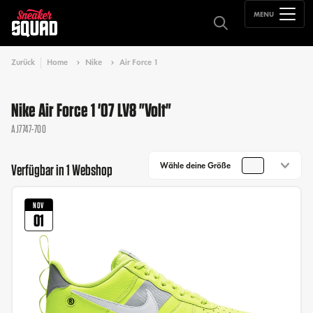
MENU
Zurück
Home
Nike
Air Force 1
Nike Air Force 1 '07 LV8 "Volt"
AJ7747-700
Wähle deine Größe
Verfügbar in 1 Webshop
NOV
01