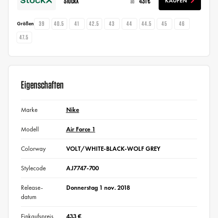
StockX
431 €
KAUFEN
ab
39
40.5
41
42.5
43
44
44.5
45
46
Größen
47.5
Eigenschaften
Marke
Nike
Modell
Air Force 1
Colorway
VOLT/WHITE-BLACK-WOLF GREY
Stylecode
AJ7747-700
Release-
Donnerstag 1 nov. 2018
datum
Einkaufspreis
433 €