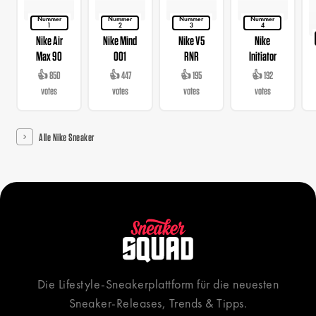
Nummer
Nummer
Nummer
Nummer
1
2
3
4
Nike Air
Nike Mind
Nike V5
Nike
Max 90
001
RNR
Initiator
👍 850
👍 447
👍 195
👍 192
votes
votes
votes
votes
Alle Nike Sneaker
Die Lifestyle-Sneakerplattform für die neuesten
Sneaker-Releases, Trends & Tipps.