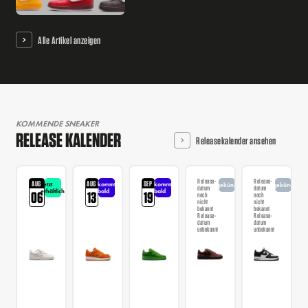
Alle Artikel anzeigen
KOMMENDE SNEAKER
RELEASE KALENDER
Releasekalender ansehen
Release-
Release-
AUG
AUG
SEP
Jetzt
kommt
kommt
angekündigt
angekündigt
datum
datum
erhältlich
bald
bald
06
13
19
noch
noch
nicht
nicht
bekannt
bekannt
Release-
Release-
datum
datum
unbekannt
unbekannt