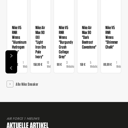
Nike V5
Nike Air
Nike V5
Nike Air
Nike V5
RNR
Max 90
RNR
Max 90
RNR
Wmns
(III)
Wmns
"Dark
Wmns
"Aluminum
"Light
"Burgundy
Beetroot
"Shimmer
Hydrogen
Iron Ore
Crush
Cavestone"
Chalk"
Blue"
Pale
College
Ivory"
Grey"
1
10
3
5
1
89,99 €
159,99 €
90 €
159 €
89,99 €
Webshop
Webshops
Webshops
Webshops
Webshop
Alle Nike Sneaker
AIR FORCE 1 NIEUWS
AKTUELLE ARTIKEL