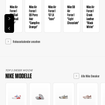
Nike Air
Nike Air
Nike Air
Nike SB
Nike Air
Force 1
Force 1
Force 1
Air
Force 1
GS "Sail
QS Pony
'07 LX
Force 1
Crack
Football
Hair
"Icon"
"Light
Leather
Grey"
"Campfire
Chocolate"
"Black
Orange"
White"
Releasekalender ansehen
TOP 5 DIESER WOCHE
NIKE MODELLE
Alle Nike Sneaker