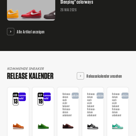
Sleeping" colorways
26 MAI 2026
Alle Artikel anzeigen
KOMMENDE SNEAKER
RELEASE KALENDER
Releasekalender ansehen
Release-
Release-
Release-
AUG
SEP
kommt
kommt
angekündigt
angekündigt
angekündigt
datum
datum
datum
bald
bald
13
19
noch
noch
noch
nicht
nicht
nicht
bekannt
bekannt
bekannt
Release-
Release-
Release-
datum
datum
datum
unbekannt
unbekannt
unbekannt