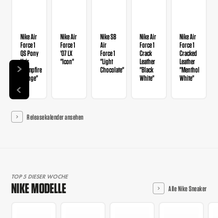
Nike Air
Nike Air
Nike SB
Nike Air
Nike Air
Force 1
Force 1
Air
Force 1
Force 1
QS Pony
'07 LX
Force 1
Crack
Cracked
Hair
"Icon"
"Light
Leather
Leather
"Campfire
Chocolate"
"Black
"Menthol
Orange"
White"
White"
Releasekalender ansehen
TOP 5 DIESER WOCHE
NIKE MODELLE
Alle Nike Sneaker