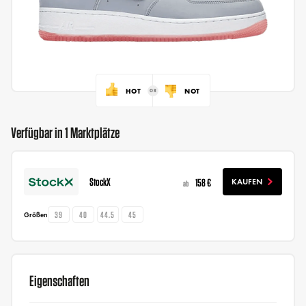
HOT
NOT
Verfügbar in 1 Marktplätze
StockX
158 €
KAUFEN
ab
39
40
44.5
45
Größen
Eigenschaften