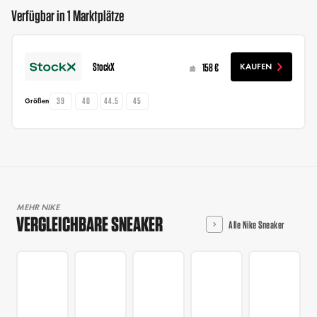
Verfügbar in 1 Marktplätze
StockX
158 €
KAUFEN
ab
39
40
44.5
45
Größen
MEHR NIKE
VERGLEICHBARE SNEAKER
Alle Nike Sneaker