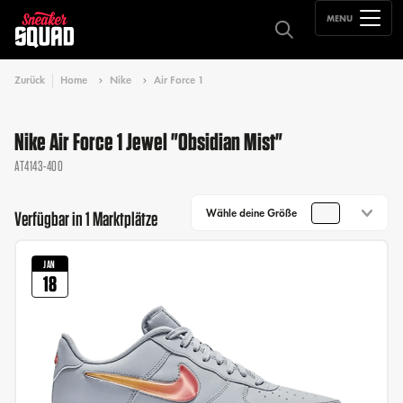
MENU
Zurück
Home
Nike
Air Force 1
Nike Air Force 1 Jewel "Obsidian Mist"
AT4143-400
Wähle deine Größe
Verfügbar in 1 Marktplätze
JAN
18