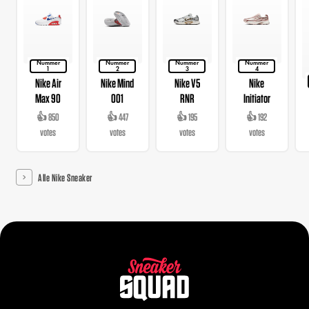
Nummer
Nummer
Nummer
Nummer
1
2
3
4
Nike Air
Nike Mind
Nike V5
Nike
Max 90
001
RNR
Initiator
👍 850
👍 447
👍 195
👍 192
votes
votes
votes
votes
Alle Nike Sneaker