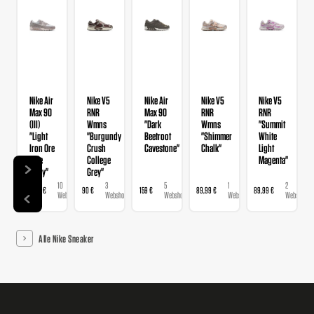
Nike Air
Nike V5
Nike Air
Nike V5
Nike V5
Max 90
RNR
Max 90
RNR
RNR
(III)
Wmns
"Dark
Wmns
"Summit
"Light
"Burgundy
Beetroot
"Shimmer
White
Iron Ore
Crush
Cavestone"
Chalk"
Light
Pale
College
Magenta"
Ivory"
Grey"
10
3
5
1
2
159,99 €
90 €
159 €
89,99 €
89,99 €
Webshops
Webshops
Webshops
Webshop
Webshops
Alle Nike Sneaker