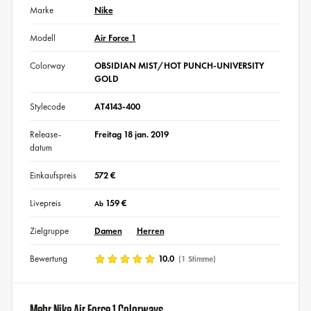
Marke
Nike
Modell
Air Force 1
Colorway
OBSIDIAN MIST/HOT PUNCH-UNIVERSITY
GOLD
Stylecode
AT4143-400
Release-
Freitag 18 jan. 2019
datum
Einkaufspreis
572 €
Livepreis
159 €
Ab
Zielgruppe
Damen
Herren
Bewertung
10.0
(1 Stimme)
Mehr Nike Air Force 1 Colorways