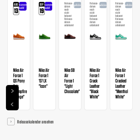
Release-
Release-
Release-
AUG
SEP
kommt
kommt
angekündigt
angekündigt
angekündigt
datum
datum
datum
bald
bald
13
19
noch
noch
noch
nicht
nicht
nicht
bekannt
bekannt
bekannt
Release-
Release-
Release-
datum
datum
datum
unbekannt
unbekannt
unbekannt
Nike Air
Nike Air
Nike SB
Nike Air
Nike Air
Force 1
Force 1
Air
Force 1
Force 1
QS Pony
'07 LX
Force 1
Crack
Cracked
Hair
"Icon"
"Light
Leather
Leather
"Campfire
Chocolate"
"Black
"Menthol
Orange"
White"
White"
Releasekalender ansehen