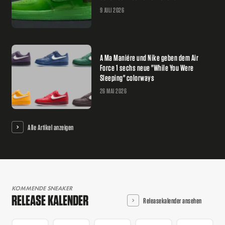
9 JULI 2026
A Ma Maniére und Nike geben dem Air
Force 1 sechs neue "While You Were
Sleeping" colorways
26 MAI 2026
Alle Artikel anzeigen
KOMMENDE SNEAKER
RELEASE KALENDER
Releasekalender ansehen