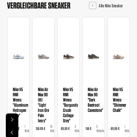
VERGLEICHBARE SNEAKER
Alle Nike Sneaker
Nike V5
Nike Air
Nike V5
Nike Air
Nike V5
RNR
Max 90
RNR
Max 90
RNR
Wmns
(III)
Wmns
"Dark
Wmns
"Aluminum
"Light
"Burgundy
Beetroot
"Shimmer
Hydrogen
Iron Ore
Crush
Cavestone"
Chalk"
Blue"
Pale
College
Ivory"
Grey"
1
10
3
5
1
89,99 €
159,99 €
89,99 €
159 €
89,99 €
Webshop
Webshops
Webshops
Webshops
Webshop