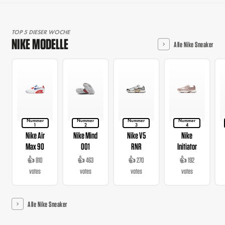
TOP 5 DIESER WOCHE
NIKE MODELLE
Alle Nike Sneaker
Nummer
Nummer
Nummer
Nummer
1
2
3
4
Nike Air
Nike Mind
Nike V5
Nike
Max 90
001
RNR
Initiator
👍 810
👍 463
👍 270
👍 192
votes
votes
votes
votes
Alle Nike Sneaker