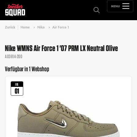
MENU
Zurück
Home
Nike
Air Force 1
Nike WMNS Air Force 1 '07 PRM LX Neutral Olive
AO3814-200
Verfügbar in 1 Webshop
JUL
01