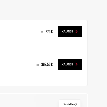
270 €
KAUFEN
ab
369,50 €
KAUFEN
ab
Einstellen