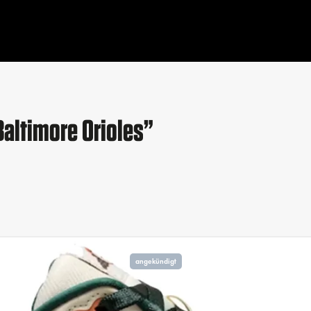
Baltimore Orioles”
angekündigt