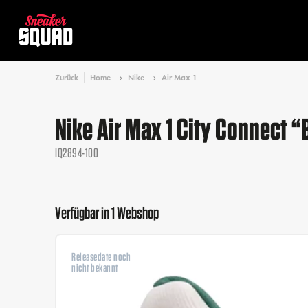
Zurück
Home
Nike
Air Max 1
Nike Air Max 1 City Connect “
IQ2894-100
Verfügbar in 1 Webshop
Releasedate noch
nicht bekannt