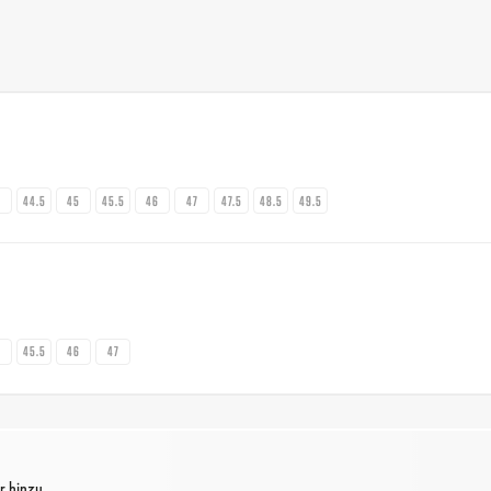
4
44.5
45
45.5
46
47
47.5
48.5
49.5
5
45.5
46
47
r hinzu