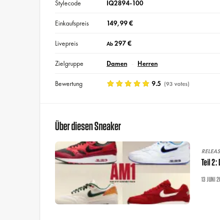
Stylecode
IQ2894-100
Einkaufspreis
149,99 €
Livepreis
297 €
Ab
Zielgruppe
Damen
Herren
Bewertung
9.5
(93 votes)
Über diesen Sneaker
RELEA
Teil 2:
13 JUNI 