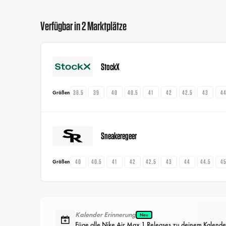
Verfügbar in 2 Marktplätze
StockX
38.5
39
40
40.5
41
42
42.5
43
4
Größen
Sneakeregeer
40
40.5
41
42
42.5
43
44
44.5
4
Größen
Kalender Erinnerung
Neu
Füge alle Nike Air Max 1 Releases zu deinem Kalende