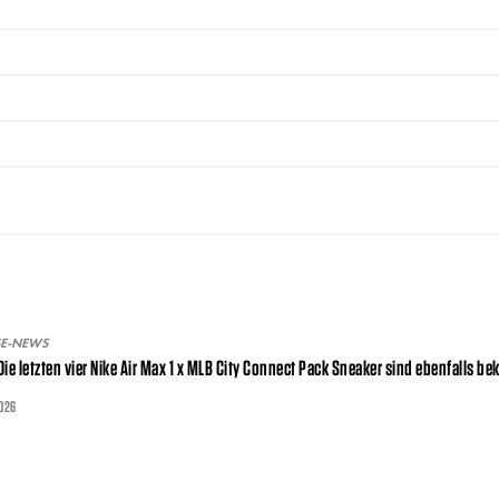
SE-NEWS
 Die letzten vier Nike Air Max 1 x MLB City Connect Pack Sneaker sind ebenfalls be
2026