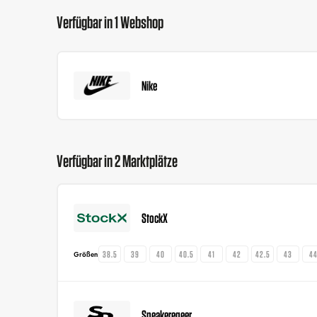
Verfügbar in 1 Webshop
Nike
Verfügbar in 2 Marktplätze
StockX
38.5
39
40
40.5
41
42
42.5
43
4
Größen
Sneakeregeer