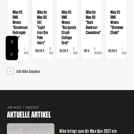
Nike V5
Nike Air
Nike V5
Nike Air
Nike V5
RNR
Max 90
RNR
Max 90
RNR
Wmns
(III)
Wmns
"Dark
Wmns
"Aluminum
"Light
"Burgundy
Beetroot
"Shimmer
Hydrogen
Iron Ore
Crush
Cavestone"
Chalk"
Blue"
Pale
College
Ivory"
Grey"
1
10
3
5
1
89,99 €
159,99 €
89,99 €
159 €
89,99 €
Webshop
Webshops
Webshops
Webshops
Webshop
Alle Nike Sneaker
AIR MAX 1 NIEUWS
AKTUELLE ARTIKEL
Nike bringt zum Air Max Day 2027 ein