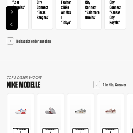
"Lost
City
Feather
City
City
Samples"
Connect
x Nike
Connect
Connect
“Texas
Air Max
“Baltimore
"Kansas
Rangers”
1
Orioles”
City
"Tokyo"
Royals"
Releasekalender ansehen
TOP 5 DIESER WOCHE
NIKE MODELLE
Alle Nike Sneaker
Nummer
Nummer
Nummer
Nummer
1
2
3
4