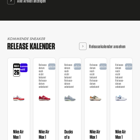
Alle Artikel anzeigen
KOMMENDE SNEAKER
RELEASE KALENDER
Releasekalender ansehen
Release-
Release-
Release-
Release-
MAR
kommt
angekündigt
angekündigt
angekündigt
angekündigt
datum
datum
datum
datum
bald
26
noch
noch
noch
noch
nicht
nicht
nicht
nicht
bekannt
bekannt
bekannt
bekannt
Release-
Release-
Release-
Release-
datum
datum
datum
datum
unbekannt
unbekannt
unbekannt
unbekannt
Nike Air
Nike Air
Ducks
Nike Air
Nike Air
Max 1
Max 1
of a
Max 1
Max 1