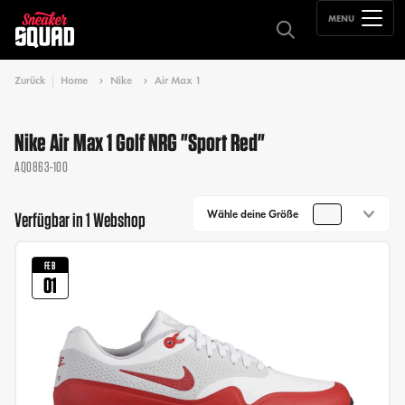
MENU
Zurück
Home
Nike
Air Max 1
Nike Air Max 1 Golf NRG "Sport Red"
AQ0863-100
Wähle deine Größe
Verfügbar in 1 Webshop
FEB
01