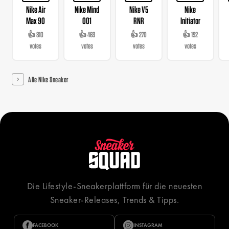
Nike Air
Nike Mind
Nike V5
Nike
Max 90
001
RNR
Initiator
👍 810
👍 463
👍 270
👍 192
votes
votes
votes
votes
Alle Nike Sneaker
Die Lifestyle-Sneakerplattform für die neuesten
Sneaker-Releases, Trends & Tipps.
FACEBOOK
INSTAGRAM