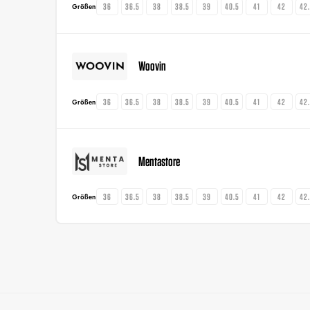
36
36.5
38
38.5
39
40.5
41
42
42
Größen
Woovin
36
36.5
38
38.5
39
40.5
41
42
42
Größen
Mentastore
36
36.5
38
38.5
39
40.5
41
42
42
Größen