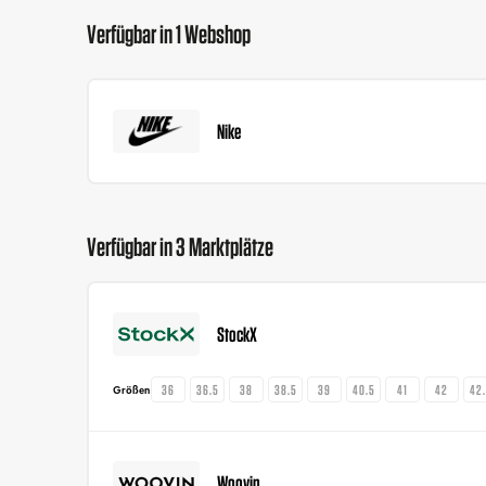
Verfügbar in 1 Webshop
Nike
Verfügbar in 3 Marktplätze
StockX
36
36.5
38
38.5
39
40.5
41
42
42
Größen
Woovin