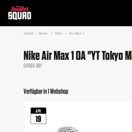
Zurück
Home
Nike
Air Max 1
Nike Air Max 1 OA "YT Tokyo 
CI1505-001
Verfügbar in 1 Webshop
APR
19