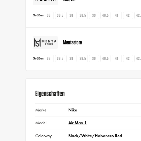
36
36.5
38
38.5
39
40.5
41
42
42
Größen
Mentastore
36
36.5
38
38.5
39
40.5
41
42
42
Größen
Eigenschaften
Marke
Nike
Modell
Air Max 1
Colorway
Black/White/Habanero Red