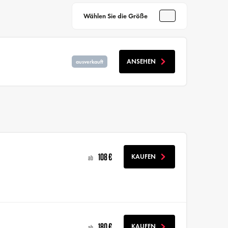
Wählen Sie die Größe
ANSEHEN
ausverkauft
108 €
KAUFEN
ab
180 €
KAUFEN
ab