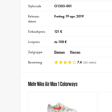
Stylecode
CI1505-001
Release-
Freitag 19 apr. 2019
datum
Einkaufspreis
121 €
Livepreis
108 €
Ab
Zielgruppe
Damen
Herren
Bewertung
7.4
(23 votes)
Mehr Nike Air Max 1 Colorways