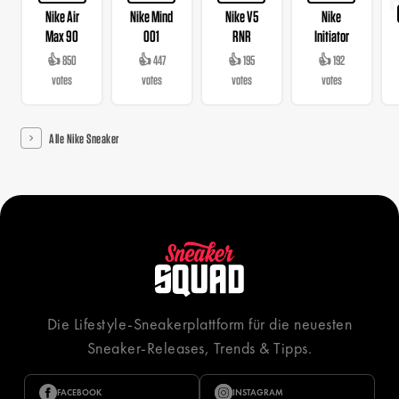
Nike Air
Nike Mind
Nike V5
Nike
Max 90
001
RNR
Initiator
👍 850
👍 447
👍 195
👍 192
votes
votes
votes
votes
Alle Nike Sneaker
Die Lifestyle-Sneakerplattform für die neuesten
Sneaker-Releases, Trends & Tipps.
FACEBOOK
INSTAGRAM