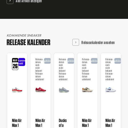
Alle Artikel anzeigen
KOMMENDE SNEAKER
RELEASE KALENDER
Releasekalender ansehen
Release-
Release-
Release-
Release-
MAR
kommt
angekündigt
angekündigt
angekündigt
angekündigt
datum
datum
datum
datum
bald
26
noch
noch
noch
noch
nicht
nicht
nicht
nicht
bekannt
bekannt
bekannt
bekannt
Release-
Release-
Release-
Release-
datum
datum
datum
datum
unbekannt
unbekannt
unbekannt
unbekannt
Nike Air
Nike Air
Ducks
Nike Air
Nike Air
Max 1
Max 1
of a
Max 1
Max 1