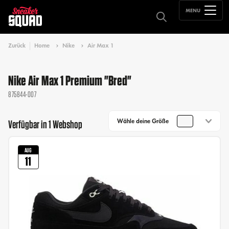
MENU
Zurück
Home
Nike
Air Max 1
Nike Air Max 1 Premium "Bred"
875844-007
Wähle deine Größe
Verfügbar in 1 Webshop
AUG
11