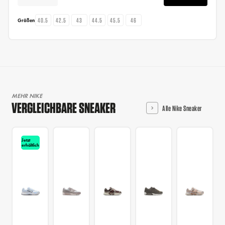
40.5
42.5
43
44.5
45.5
46
Größen
MEHR NIKE
VERGLEICHBARE SNEAKER
Alle Nike Sneaker
Jetzt
erhältlich