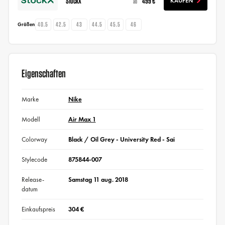
StockX
499 €
KAUFEN
ab
40.5
42.5
43
44.5
45.5
46
Größen
Eigenschaften
Marke
Nike
Modell
Air Max 1
Colorway
Black / Oil Grey - University Red - Sai
Stylecode
875844-007
Release-
Samstag 11 aug. 2018
datum
Einkaufspreis
304 €