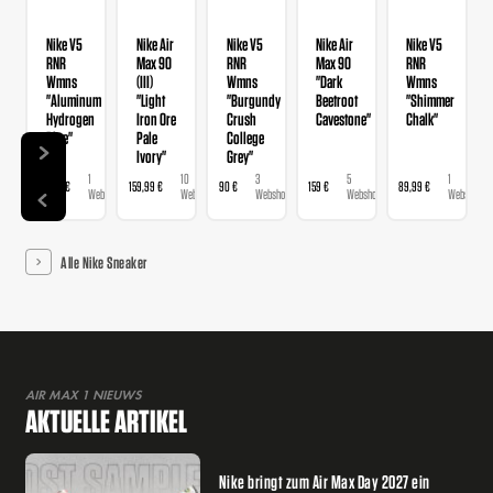
Nike V5
Nike Air
Nike V5
Nike Air
Nike V5
RNR
Max 90
RNR
Max 90
RNR
Wmns
(III)
Wmns
"Dark
Wmns
"Aluminum
"Light
"Burgundy
Beetroot
"Shimmer
Hydrogen
Iron Ore
Crush
Cavestone"
Chalk"
Blue"
Pale
College
Ivory"
Grey"
1
10
3
5
1
89,99 €
159,99 €
90 €
159 €
89,99 €
Webshop
Webshops
Webshops
Webshops
Webshop
Alle Nike Sneaker
AIR MAX 1 NIEUWS
AKTUELLE ARTIKEL
Nike bringt zum Air Max Day 2027 ein