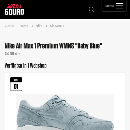
MENU
Zurück
Home
Nike
Air Max 1
Nike Air Max 1 Premium WMNS "Baby Blue"
454746-405
Verfügbar in 1 Webshop
JUN
01