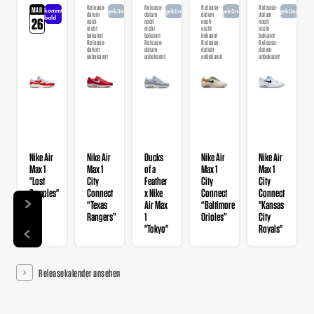
Release-
Release-
Release-
Release-
MAR
kommt
angekündigt
angekündigt
angekündigt
angekündigt
datum
datum
datum
datum
bald
26
noch
noch
noch
noch
nicht
nicht
nicht
nicht
bekannt
bekannt
bekannt
bekannt
Release-
Release-
Release-
Release-
datum
datum
datum
datum
unbekannt
unbekannt
unbekannt
unbekannt
Nike Air
Nike Air
Ducks
Nike Air
Nike Air
Max 1
Max 1
of a
Max 1
Max 1
"Lost
City
Feather
City
City
Samples"
Connect
x Nike
Connect
Connect
“Texas
Air Max
“Baltimore
"Kansas
Rangers”
1
Orioles”
City
"Tokyo"
Royals"
Releasekalender ansehen