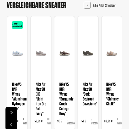
VERGLEICHBARE SNEAKER
Alle Nike Sneaker
Jetzt
erhältlich
Nike V5
Nike Air
Nike V5
Nike Air
Nike V5
RNR
Max 90
RNR
Max 90
RNR
Wmns
(III)
Wmns
"Dark
Wmns
"Aluminum
"Light
"Burgundy
Beetroot
"Shimmer
Hydrogen
Iron Ore
Crush
Cavestone"
Chalk"
Blue"
Pale
College
Ivory"
Grey"
1
10
3
5
1
89,99 €
159,99 €
90 €
159 €
89,99 €
Webshop
Webshops
Webshops
Webshops
Webshop