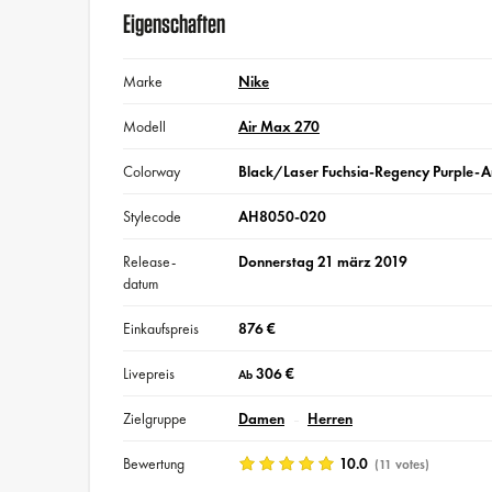
Eigenschaften
Marke
Nike
Modell
Air Max 270
Colorway
Black/Laser Fuchsia-Regency Purple-A
Stylecode
AH8050-020
Release-
Donnerstag 21 märz 2019
datum
Einkaufspreis
876 €
Livepreis
306 €
Ab
Zielgruppe
Damen
Herren
Bewertung
10.0
(11 votes)