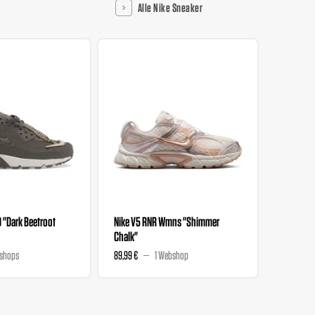
Alle Nike Sneaker
0 "Dark Beetroot
Nike V5 RNR Wmns "Shimmer
Nike V5 
Chalk"
Magenta
shops
89,99 €
1 Webshop
89,99 €