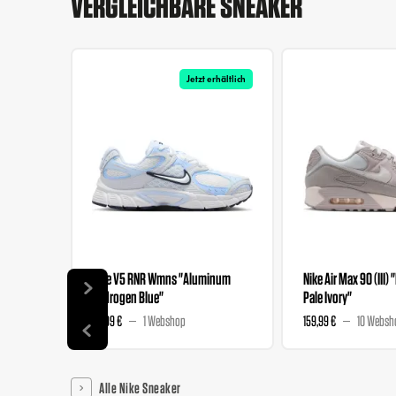
VERGLEICHBARE SNEAKER
Jetzt erhältlich
Nike V5 RNR Wmns "Aluminum
Nike Air Max 90 (III) 
Hydrogen Blue"
Pale Ivory"
89,99 €
1 Webshop
159,99 €
10 Websh
Alle Nike Sneaker