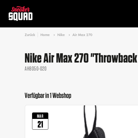
Zurück
Home
Nike
Air Max 270
Nike Air Max 270 "Throwback
AH8050-020
Verfügbar in 1 Webshop
MAR
21