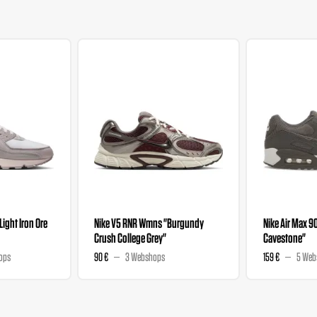
"Light Iron Ore
Nike V5 RNR Wmns "Burgundy
Nike Air Max 9
Crush College Grey"
Cavestone"
ops
90 €
3 Webshops
159 €
5 Web