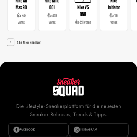
Nike Air
Nike Mind
Nike
3
Max 90
001
Nike V5
Initiator
RNR
👍 845
👍 449
👍 192
votes
votes
👍 211 votes
votes
Alle Nike Sneaker
Die Lifestyle-Sneakerplattform für die neuesten
Sneaker-Releases, Trends & Tipps.
FACEBOOK
INSTAGRAM