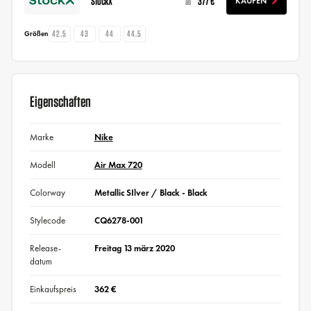
StockX
377 €
KAUFEN
ab
42.5
43
44
44.5
Größen
Eigenschaften
Marke
Nike
Modell
Air Max 720
Colorway
Metallic SIlver / Black - Black
Stylecode
CQ6278-001
Release-
Freitag 13 märz 2020
datum
Einkaufspreis
362 €