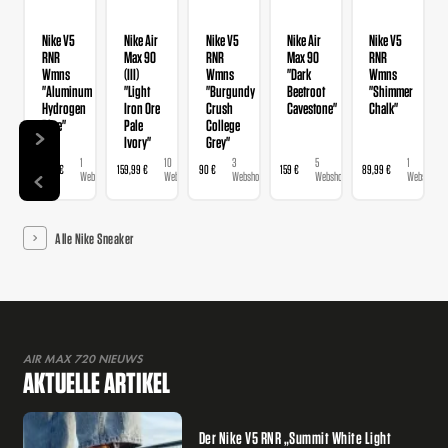
Nike V5
Nike Air
Nike V5
Nike Air
Nike V5
RNR
Max 90
RNR
Max 90
RNR
Wmns
(III)
Wmns
"Dark
Wmns
"Aluminum
"Light
"Burgundy
Beetroot
"Shimmer
Hydrogen
Iron Ore
Crush
Cavestone"
Chalk"
Blue"
Pale
College
Ivory"
Grey"
1
10
3
5
1
89,99 €
159,99 €
90 €
159 €
89,99 €
Webshop
Webshops
Webshops
Webshops
Webshop
Alle Nike Sneaker
AIR MAX 720 NIEUWS
AKTUELLE ARTIKEL
Der Nike V5 RNR „Summit White Light