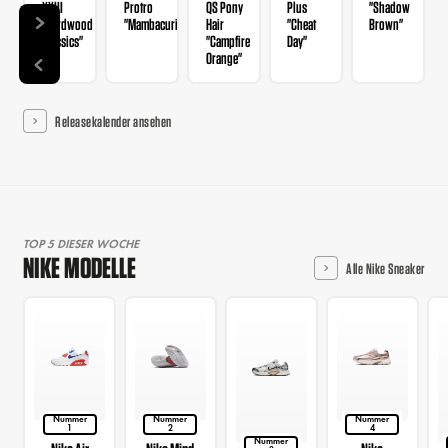
XXIII
Protro
QS Pony
Plus
"Shadow
"Hardwood
"Mambacurial"
Hair
"Cheat
Brown"
Classics"
"Campfire
Day"
Orange"
Releasekalender ansehen
TOP 5 DIESER WOCHE
NIKE MODELLE
Alle Nike Sneaker
Nummer
Nummer
Nummer
1
2
4
Nummer