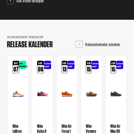
Alle Artikel anzeigen
KOMMENDE SNEAKER
RELEASE KALENDER
Releasekalender ansehen
AUG
AUG
AUG
AUG
AUG
Jetzt
kommt
kommt
kommt
kommt
erhältlich
bald
bald
bald
bald
07
08
13
15
15
Nike
Nike
Nike Air
Nike
Nike Air
LeBron
Kobe 8
Force 1
Vomero
Max 90