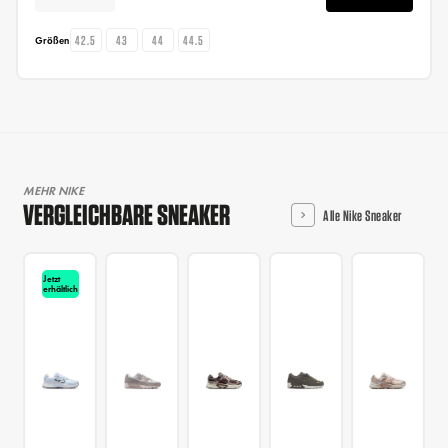
42.5
43
44
44.5
Größen
MEHR NIKE
VERGLEICHBARE SNEAKER
Alle Nike Sneaker
Jetzt
erhältlich