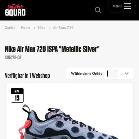
MENU
Zurück
Home
Nike
Air Max 720
Nike Air Max 720 ISPA "Metallic Silver"
CQ6278-001
Wähle deine Größe
Verfügbar in 1 Webshop
MAR
13