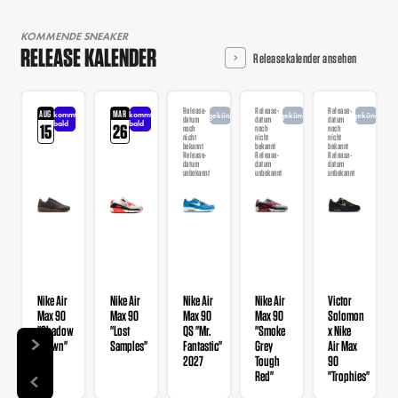
KOMMENDE SNEAKER
RELEASE KALENDER
Releasekalender ansehen
Release-
Release-
Release-
AUG
MAR
kommt
kommt
angekündigt
angekündigt
angekündigt
datum
datum
datum
bald
bald
15
26
noch
noch
noch
nicht
nicht
nicht
bekannt
bekannt
bekannt
Release-
Release-
Release-
datum
datum
datum
unbekannt
unbekannt
unbekannt
Nike Air
Nike Air
Nike Air
Nike Air
Victor
Max 90
Max 90
Max 90
Max 90
Solomon
"Shadow
"Lost
QS "Mr.
"Smoke
x Nike
Brown"
Samples"
Fantastic"
Grey
Air Max
2027
Tough
90
Red"
"Trophies"