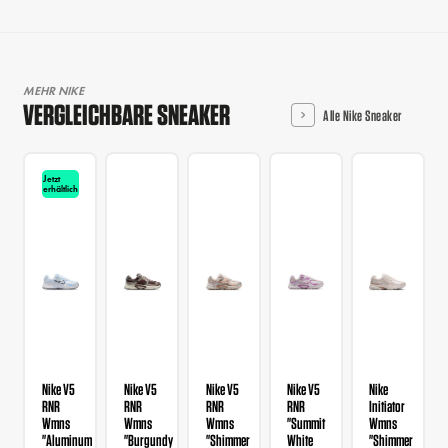
MEHR NIKE
VERGLEICHBARE SNEAKER
Alle Nike Sneaker
Jetzt
erhältlich
Nike V5
Nike V5
Nike V5
Nike V5
Nike
RNR
RNR
RNR
RNR
Initiator
Wmns
Wmns
Wmns
"Summit
Wmns
"Aluminum
"Burgundy
"Shimmer
White
"Shimmer