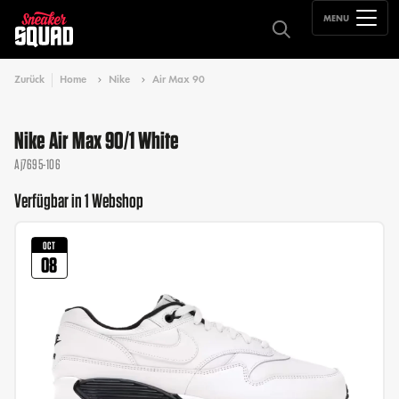
MENU
Zurück
Home
Nike
Air Max 90
Nike Air Max 90/1 White
Aj7695-106
Verfügbar in 1 Webshop
OCT
08