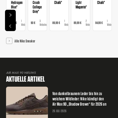
Hydrogen
Crush
Chalk"
Light
Chalk"
Blue"
College
Magenta"
Grey"
1
3
1
2
1
89,99 €
90 €
89,99 €
89,99 €
84,99 €
Webshop
Webshops
Webshop
Webshops
Webshop
Alle Nike Sneaker
AIR MAX 90 NIEUWS
AKTUELLE ARTIKEL
Von dunkelbraunem Leder bis hin zu
weichem Wildleder: Nike kündigt den
Air Max 90 „Shadow Brown“ für 2026 an
26 JULI 2026