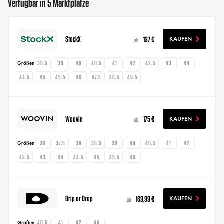
Verfügbar in 5 Marktplätze
StockX
137 €
KAUFEN
ab
38.5
39
40
40.5
41
42
42.5
43
44
Größen
44.5
45
45.5
46
47.5
48.5
49.5
Woovin
175 €
KAUFEN
ab
36
37.5
38
38.5
39
40
40.5
41
42
Größen
42.5
43
44
44.5
45
45.5
46
Drip or Drop
169,99 €
KAUFEN
ab
40.5
41
42
44
Größen