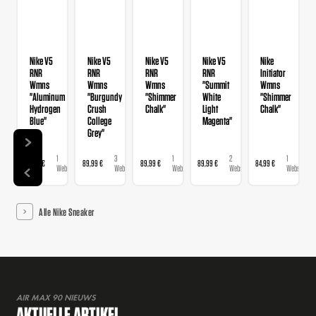
Nike V5
Nike V5
Nike V5
Nike V5
Nike
RNR
RNR
RNR
RNR
Initiator
Wmns
Wmns
Wmns
"Summit
Wmns
"Aluminum
"Burgundy
"Shimmer
White
"Shimmer
Hydrogen
Crush
Chalk"
Light
Chalk"
Blue"
College
Magenta"
Grey"
1
3
1
2
1
89,99 €
89,99 €
89,99 €
89,99 €
84,99 €
Webshop
Webshops
Webshop
Webshops
Webshop
Alle Nike Sneaker
AIR MAX 90 NIEUWS
AKTUELLE ARTIKEL