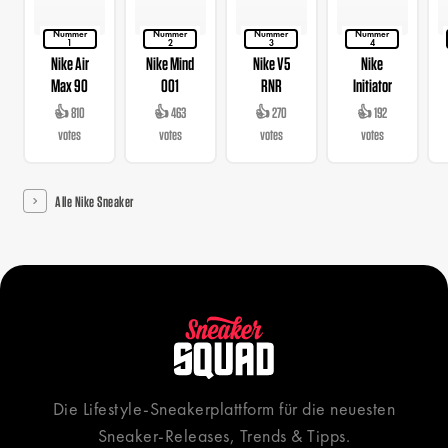
Nummer
Nummer
Nummer
Nummer
1
2
3
4
Nike Air
Nike Mind
Nike V5
Nike
Max 90
001
RNR
Initiator
👍 810
👍 463
👍 270
👍 192
votes
votes
votes
votes
Alle Nike Sneaker
Die Lifestyle-Sneakerplattform für die neuesten
Sneaker-Releases, Trends & Tipps.