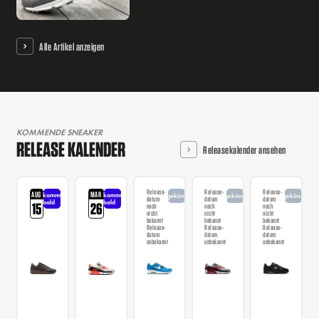
Alle Artikel anzeigen
KOMMENDE SNEAKER
RELEASE KALENDER
Releasekalender ansehen
Release-
Release-
Release-
AUG
MAR
kommt
kommt
angekündigt
angekündigt
angekündigt
datum
datum
datum
bald
bald
15
26
noch
noch
noch
nicht
nicht
nicht
bekannt
bekannt
bekannt
Release-
Release-
Release-
datum
datum
datum
unbekannt
unbekannt
unbekannt