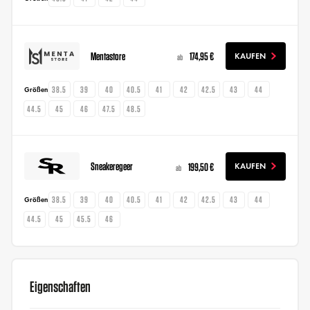
Mentastore
174,95 €
KAUFEN
ab
38.5
39
40
40.5
41
42
42.5
43
44
Größen
44.5
45
46
47.5
48.5
Sneakeregeer
199,50 €
KAUFEN
ab
38.5
39
40
40.5
41
42
42.5
43
44
Größen
44.5
45
45.5
46
Eigenschaften