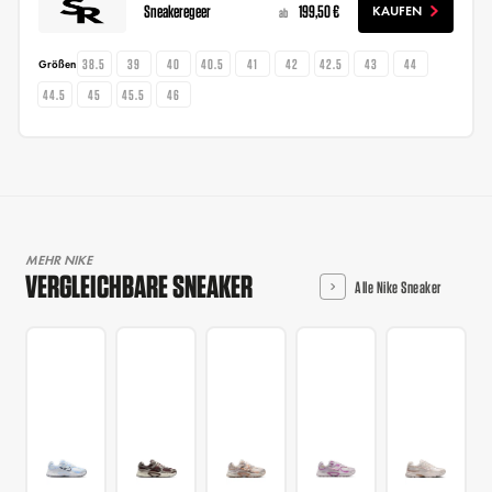
Sneakeregeer
199,50 €
KAUFEN
ab
38.5
39
40
40.5
41
42
42.5
43
44
Größen
44.5
45
45.5
46
MEHR NIKE
VERGLEICHBARE SNEAKER
Alle Nike Sneaker