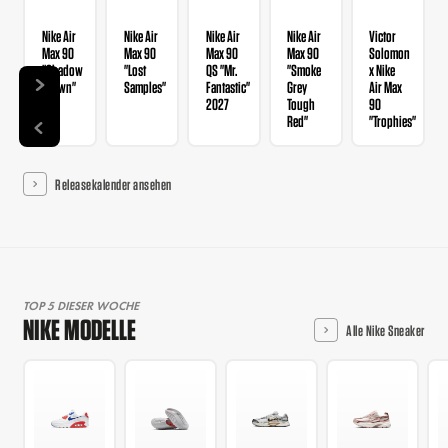
Nike Air
Nike Air
Nike Air
Nike Air
Victor
Max 90
Max 90
Max 90
Max 90
Solomon
"Shadow
"Lost
QS "Mr.
"Smoke
x Nike
Brown"
Samples"
Fantastic"
Grey
Air Max
2027
Tough
90
Red"
"Trophies"
Releasekalender ansehen
TOP 5 DIESER WOCHE
NIKE MODELLE
Alle Nike Sneaker