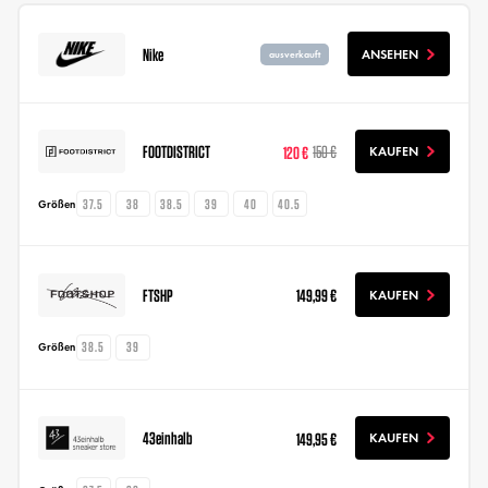
Nike
ANSEHEN
ausverkauft
FOOTDISTRICT
120 €
150 €
KAUFEN
37.5
38
38.5
39
40
40.5
Größen
FTSHP
149,99 €
KAUFEN
38.5
39
Größen
43einhalb
149,95 €
KAUFEN