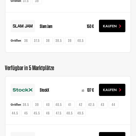
37.5
39
Größen
Slam Jam
150 €
KAUFEN
36
37.5
38
38.5
39
40.5
Größen
Verfügbar in 5 Marktplätze
StockX
137 €
KAUFEN
ab
38.5
39
40
40.5
41
42
42.5
43
44
Größen
44.5
45
45.5
46
47.5
48.5
49.5