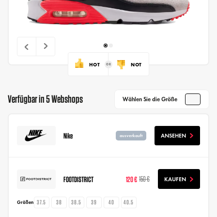
HOT
NOT
Verfügbar in 5 Webshops
Wählen Sie die Größe
Nike
ANSEHEN
ausverkauft
FOOTDISTRICT
120 €
150 €
KAUFEN
37.5
38
38.5
39
40
40.5
Größen