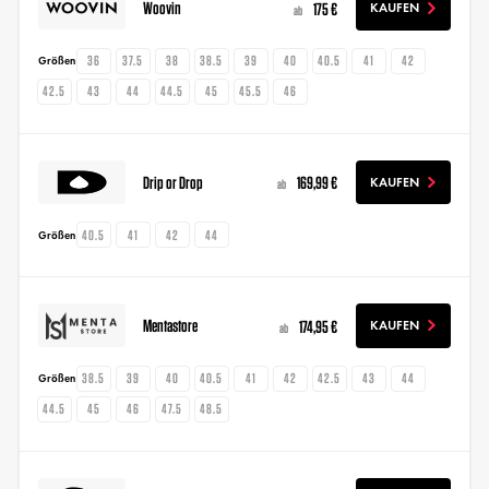
Woovin
175 €
KAUFEN
ab
36
37.5
38
38.5
39
40
40.5
41
42
Größen
42.5
43
44
44.5
45
45.5
46
Drip or Drop
169,99 €
KAUFEN
ab
40.5
41
42
44
Größen
Mentastore
174,95 €
KAUFEN
ab
38.5
39
40
40.5
41
42
42.5
43
44
Größen
44.5
45
46
47.5
48.5