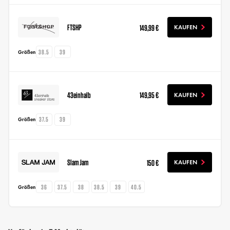
FTSHP
149,99 €
KAUFEN
38.5
39
Größen
43einhalb
149,95 €
KAUFEN
37.5
39
Größen
Slam Jam
150 €
KAUFEN
36
37.5
38
38.5
39
40.5
Größen