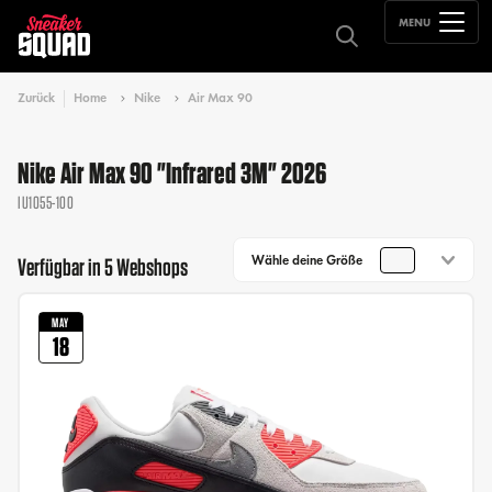
MENU
Zurück
Home
Nike
Air Max 90
Nike Air Max 90 "Infrared 3M" 2026
IU1055-100
Wähle deine Größe
Verfügbar in 5 Webshops
MAY
18