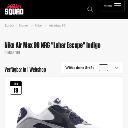
MENU
Zurück
Home
Nike
Air Max 90
Nike Air Max 90 NRG "Lahar Escape" Indigo
CI5646-100
Wähle deine Größe
Verfügbar in 1 Webshop
DEC
19