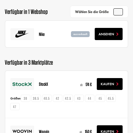
Verfügbar in 1 Webshop
Wählen Sie die Größe
Nike
ANSEHEN
ausverkauft
Verfügbar in 3 Marktplätze
StockX
174 €
KAUFEN
ab
38
38.5
40.5
42
42.5
43
44
45
45.5
Größen
47
Woovin
150 €
KAUFEN
ab