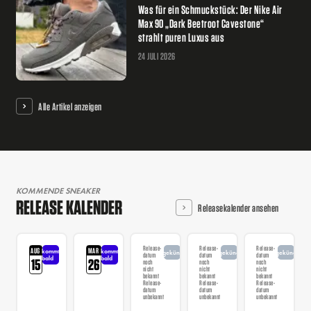
Was für ein Schmuckstück: Der Nike Air
Max 90 „Dark Beetroot Cavestone“
strahlt puren Luxus aus
24 JULI 2026
Alle Artikel anzeigen
KOMMENDE SNEAKER
RELEASE KALENDER
Releasekalender ansehen
Release-
Release-
Release-
AUG
MAR
kommt
kommt
angekündigt
angekündigt
angekündigt
datum
datum
datum
bald
bald
15
26
noch
noch
noch
nicht
nicht
nicht
bekannt
bekannt
bekannt
Release-
Release-
Release-
datum
datum
datum
unbekannt
unbekannt
unbekannt