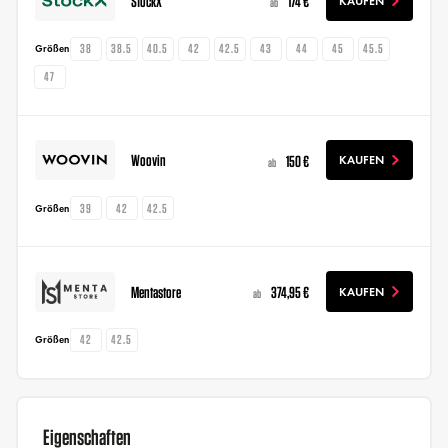
StockX
174 €
KAUFEN
ab
38
38.5
40.5
42
42.5
43
44
45
45.5
Größen
47
Woovin
150 €
KAUFEN
ab
39
42
42.5
Größen
Mentastore
374,95 €
KAUFEN
ab
42
42.5
Größen
Eigenschaften