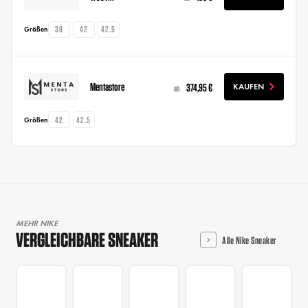
39
42
42.5
Größen
Mentastore
374,95 €
KAUFEN
ab
42
42.5
Größen
MEHR NIKE
VERGLEICHBARE SNEAKER
Alle Nike Sneaker