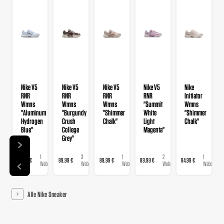
Nike V5
Nike V5
Nike V5
Nike V5
Nike
RNR
RNR
RNR
RNR
Initiator
Wmns
Wmns
Wmns
"Summit
Wmns
"Aluminum
"Burgundy
"Shimmer
White
"Shimmer
Hydrogen
Crush
Chalk"
Light
Chalk"
Blue"
College
Magenta"
Grey"
1
3
1
2
1
89,99 €
89,99 €
89,99 €
89,99 €
84,99 €
Webshop
Webshops
Webshop
Webshops
Webshop
Alle Nike Sneaker