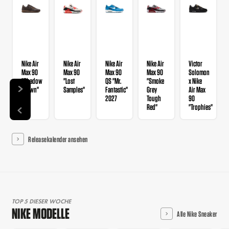
Nike Air
Nike Air
Nike Air
Nike Air
Victor
Max 90
Max 90
Max 90
Max 90
Solomon
"Shadow
"Lost
QS "Mr.
"Smoke
x Nike
Brown"
Samples"
Fantastic"
Grey
Air Max
2027
Tough
90
Red"
"Trophies"
Releasekalender ansehen
TOP 5 DIESER WOCHE
NIKE MODELLE
Alle Nike Sneaker