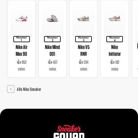
Nummer
Nummer
Nummer
Nummer
1
2
3
4
Nike Air
Nike Mind
Nike V5
Nike
Max 90
001
RNR
Initiator
👍 852
👍 457
👍 234
👍 192
votes
votes
votes
votes
Alle Nike Sneaker