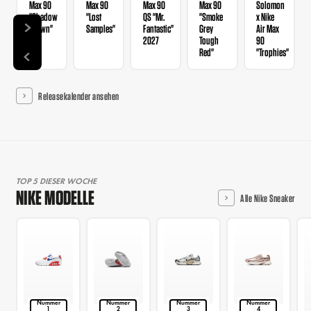
Max 90
Max 90
Max 90
Max 90
Solomon
"Shadow
"Lost
QS "Mr.
"Smoke
x Nike
Brown"
Samples"
Fantastic"
Grey
Air Max
2027
Tough
90
Red"
"Trophies"
Releasekalender ansehen
TOP 5 DIESER WOCHE
NIKE MODELLE
Alle Nike Sneaker
Nummer
Nummer
Nummer
Nummer
1
2
3
4