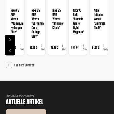
Nike V5
Nike V5
Nike V5
Nike V5
Nike
RNR
RNR
RNR
RNR
Initiator
Wmns
Wmns
Wmns
"Summit
Wmns
"Aluminum
"Burgundy
"Shimmer
White
"Shimmer
Hydrogen
Crush
Chalk"
Light
Chalk"
Blue"
College
Magenta"
Grey"
1
3
1
2
1
89,99 €
89,99 €
89,99 €
89,99 €
84,99 €
Webshop
Webshops
Webshop
Webshops
Webshop
Alle Nike Sneaker
AIR MAX 90 NIEUWS
AKTUELLE ARTIKEL