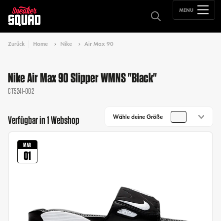
MENU
Zurück
Home
Nike
Air Max 90
Nike Air Max 90 Slipper WMNS "Black"
CT5241-002
Wähle deine Größe
Verfügbar in 1 Webshop
MAR
01