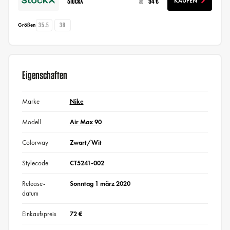
StockX
94 €
KAUFEN
ab
35.5
38
Größen
Eigenschaften
Marke
Nike
Modell
Air Max 90
Colorway
Zwart/Wit
Stylecode
CT5241-002
Release-
Sonntag 1 märz 2020
datum
Einkaufspreis
72 €