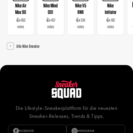
Nike Air
Nike Mind
Nike V5
Nike
Max 90
001
RNR
Initiator
👍 852
👍 457
👍 234
👍 192
votes
votes
votes
votes
Alle Nike Sneaker
Die Lifestyle-Sneakerplattform für die neuesten
Sneaker-Releases, Trends & Tipps.
FACEBOOK
INSTAGRAM