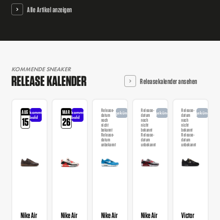
Alle Artikel anzeigen
KOMMENDE SNEAKER
RELEASE KALENDER
Releasekalender ansehen
Release-
Release-
Release-
AUG
MAR
kommt
kommt
angekündigt
angekündigt
angekündigt
datum
datum
datum
bald
bald
15
26
noch
noch
noch
nicht
nicht
nicht
bekannt
bekannt
bekannt
Release-
Release-
Release-
datum
datum
datum
unbekannt
unbekannt
unbekannt
Nike Air
Nike Air
Nike Air
Nike Air
Victor