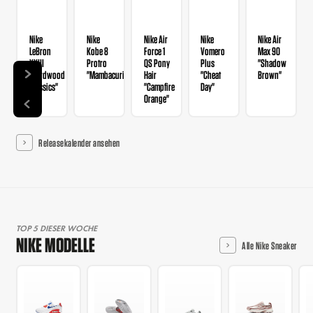
Nike
Nike
Nike Air
Nike
Nike Air
LeBron
Kobe 8
Force 1
Vomero
Max 90
XXIII
Protro
QS Pony
Plus
"Shadow
"Hardwood
"Mambacurial"
Hair
"Cheat
Brown"
Classics"
"Campfire
Day"
Orange"
Releasekalender ansehen
TOP 5 DIESER WOCHE
NIKE MODELLE
Alle Nike Sneaker