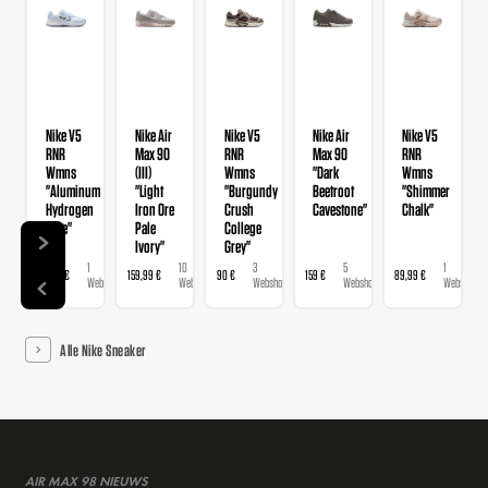
Nike V5
Nike Air
Nike V5
Nike Air
Nike V5
RNR
Max 90
RNR
Max 90
RNR
Wmns
(III)
Wmns
"Dark
Wmns
"Aluminum
"Light
"Burgundy
Beetroot
"Shimmer
Hydrogen
Iron Ore
Crush
Cavestone"
Chalk"
Blue"
Pale
College
Ivory"
Grey"
1
10
3
5
1
89,99 €
159,99 €
90 €
159 €
89,99 €
Webshop
Webshops
Webshops
Webshops
Webshop
Alle Nike Sneaker
AIR MAX 98 NIEUWS