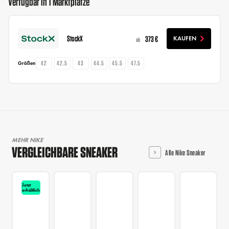
Verfügbar in 1 Marktplätze
StockX
373 €
KAUFEN
ab
42
42.5
43
44.5
45.5
47.5
Größen
MEHR NIKE
VERGLEICHBARE SNEAKER
Alle Nike Sneaker
Jetzt
erhältlich