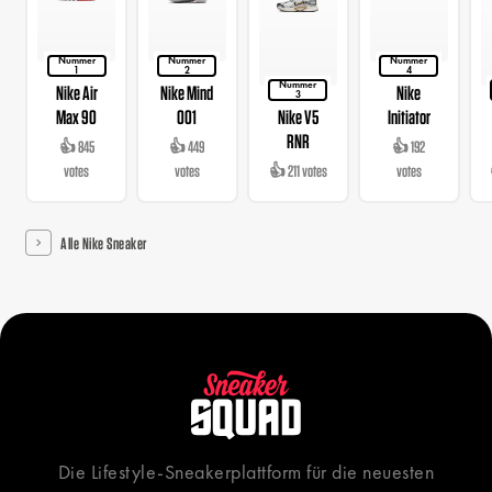
Nummer
Nummer
Nummer
1
2
4
Nummer
Nike Air
Nike Mind
Nike
3
Max 90
001
Nike V5
Initiator
RNR
👍 845
👍 449
👍 192
votes
votes
👍 211 votes
votes
Alle Nike Sneaker
Die Lifestyle-Sneakerplattform für die neuesten