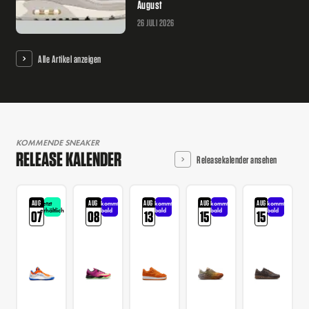
August
26 JULI 2026
Alle Artikel anzeigen
KOMMENDE SNEAKER
RELEASE KALENDER
Releasekalender ansehen
AUG
AUG
AUG
AUG
AUG
Jetzt
kommt
kommt
kommt
kommt
erhältlich
bald
bald
bald
bald
07
08
13
15
15