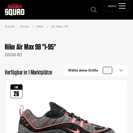
MENU
Zurück
Home
Nike
Air Max 98
Nike Air Max 98 "I-95"
BV6046-001
Wähle deine Größe
Verfügbar in 1 Marktplätze
JAN
26