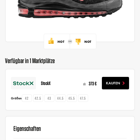
HOT
NOT
Verfügbar in 1 Marktplätze
StockX
373 €
KAUFEN
ab
42
42.5
43
44.5
45.5
47.5
Größen
Eigenschaften