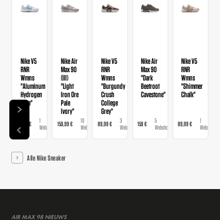
Nike V5
Nike Air
Nike V5
Nike Air
Nike V5
RNR
Max 90
RNR
Max 90
RNR
Wmns
(III)
Wmns
"Dark
Wmns
"Aluminum
"Light
"Burgundy
Beetroot
"Shimmer
Hydrogen
Iron Ore
Crush
Cavestone"
Chalk"
Blue"
Pale
College
Ivory"
Grey"
1
10
3
5
1
89,99 €
159,99 €
89,99 €
159 €
89,99 €
Webshop
Webshops
Webshops
Webshops
Webshop
Alle Nike Sneaker
AIR MAX 98 NIEUWS