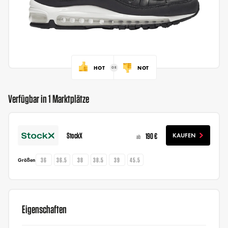
HOT
NOT
Verfügbar in 1 Marktplätze
StockX
190 €
KAUFEN
ab
36
36.5
38
38.5
39
45.5
Größen
Eigenschaften