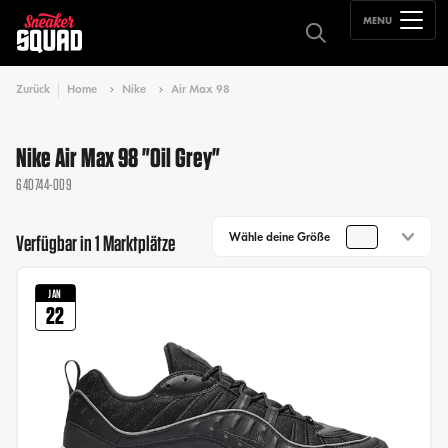
MENU
Zurück
Home
Nike
Air Max 98
Nike Air Max 98 "Oil Grey"
640744-009
Wähle deine Größe
Verfügbar in 1 Marktplätze
JAN
22