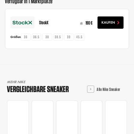
Verfügbar in 1 Marktplätze
StockX
190 €
KAUFEN
ab
36
36.5
38
38.5
39
45.5
Größen
MEHR NIKE
VERGLEICHBARE SNEAKER
Alle Nike Sneaker