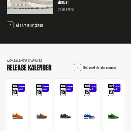
August
26 JULI 2026
Alle Artikel anzeigen
KOMMENDE SNEAKER
RELEASE KALENDER
Releasekalender ansehen
AUG
AUG
AUG
AUG
SEP
kommt
kommt
kommt
kommt
kommt
bald
bald
bald
bald
bald
13
15
15
15
19