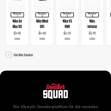
Nummer
Nummer
Nummer
Nummer
1
2
3
4
Nike Air
Nike Mind
Nike V5
Nike
Max 90
001
RNR
Initiator
👍 810
👍 463
👍 270
👍 192
votes
votes
votes
votes
Alle Nike Sneaker
Die Lifestyle-Sneakerplattform für die neuesten