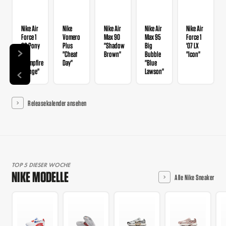
Nike Air
Nike
Nike Air
Nike Air
Nike Air
Force 1
Vomero
Max 90
Max 95
Force 1
QS Pony
Plus
"Shadow
Big
'07 LX
Hair
"Cheat
Brown"
Bubble
"Icon"
"Campfire
Day"
"Blue
Orange"
Lawson"
Releasekalender ansehen
TOP 5 DIESER WOCHE
NIKE MODELLE
Alle Nike Sneaker