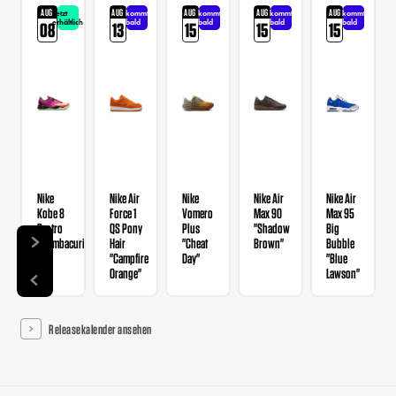
AUG
AUG
AUG
AUG
AUG
Jetzt
kommt
kommt
kommt
kommt
erhältlich
bald
bald
bald
bald
08
13
15
15
15
Nike
Nike Air
Nike
Nike Air
Nike Air
Kobe 8
Force 1
Vomero
Max 90
Max 95
Protro
QS Pony
Plus
"Shadow
Big
"Mambacurial"
Hair
"Cheat
Brown"
Bubble
"Campfire
Day"
"Blue
Orange"
Lawson"
Releasekalender ansehen