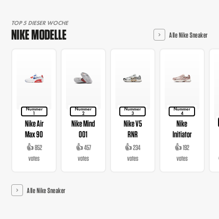
TOP 5 DIESER WOCHE
NIKE MODELLE
Alle Nike Sneaker
Nummer
Nummer
Nummer
Nummer
1
2
3
4
Nike Air
Nike Mind
Nike V5
Nike
Max 90
001
RNR
Initiator
👍 852
👍 457
👍 234
👍 192
votes
votes
votes
votes
Alle Nike Sneaker