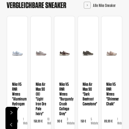
VERGLEICHBARE SNEAKER
Alle Nike Sneaker
Nike V5
Nike Air
Nike V5
Nike Air
Nike V5
RNR
Max 90
RNR
Max 90
RNR
Wmns
(III)
Wmns
"Dark
Wmns
"Aluminum
"Light
"Burgundy
Beetroot
"Shimmer
Hydrogen
Iron Ore
Crush
Cavestone"
Chalk"
Blue"
Pale
College
Ivory"
Grey"
1
10
3
5
1
89,99 €
159,99 €
90 €
159 €
89,99 €
Webshop
Webshops
Webshops
Webshops
Webshop