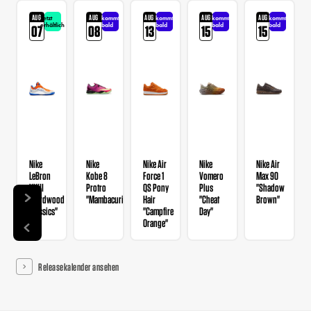
AUG
AUG
AUG
AUG
AUG
Jetzt
kommt
kommt
kommt
kommt
erhältlich
bald
bald
bald
bald
07
08
13
15
15
Nike
Nike
Nike Air
Nike
Nike Air
LeBron
Kobe 8
Force 1
Vomero
Max 90
XXIII
Protro
QS Pony
Plus
"Shadow
"Hardwood
"Mambacurial"
Hair
"Cheat
Brown"
Classics"
"Campfire
Day"
Orange"
Releasekalender ansehen