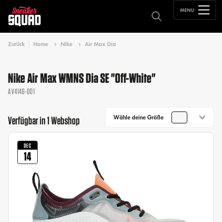
MENU
Zurück
Home
Nike
Air Max Dia
Nike Air Max WMNS Dia SE "Off-White"
AV4146-001
Wähle deine Größe
Verfügbar in 1 Webshop
DEC
14