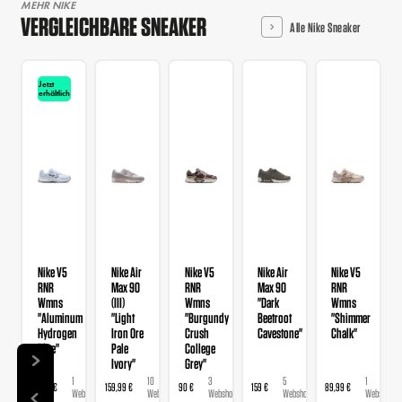
MEHR NIKE
VERGLEICHBARE SNEAKER
Alle Nike Sneaker
Jetzt
erhältlich
Nike V5
Nike Air
Nike V5
Nike Air
Nike V5
RNR
Max 90
RNR
Max 90
RNR
Wmns
(III)
Wmns
"Dark
Wmns
"Aluminum
"Light
"Burgundy
Beetroot
"Shimmer
Hydrogen
Iron Ore
Crush
Cavestone"
Chalk"
Blue"
Pale
College
Ivory"
Grey"
1
10
3
5
1
89,99 €
159,99 €
90 €
159 €
89,99 €
Webshop
Webshops
Webshops
Webshops
Webshop