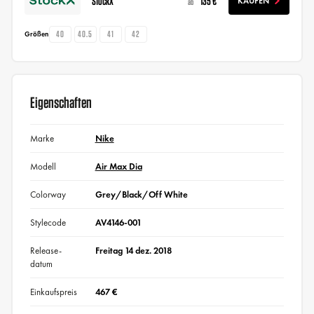
StockX
135 €
KAUFEN
ab
40
40.5
41
42
Größen
Eigenschaften
Marke
Nike
Modell
Air Max Dia
Colorway
Grey/Black/Off White
Stylecode
AV4146-001
Release-
Freitag 14 dez. 2018
datum
Einkaufspreis
467 €