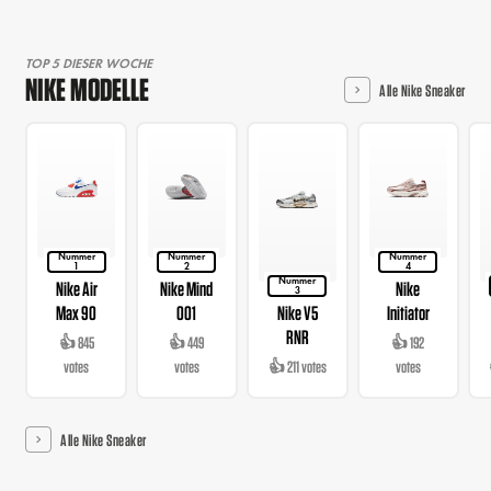
TOP 5 DIESER WOCHE
NIKE MODELLE
Alle Nike Sneaker
Nummer
Nummer
Nummer
1
2
4
Nummer
Nike Air
Nike Mind
Nike
3
Max 90
001
Nike V5
Initiator
RNR
👍 845
👍 449
👍 192
votes
votes
👍 211 votes
votes
Alle Nike Sneaker